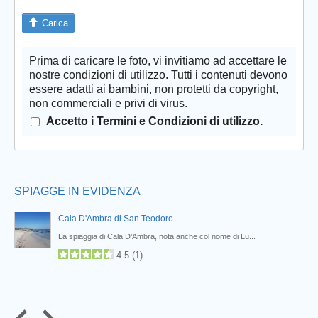
Carica
Prima di caricare le foto, vi invitiamo ad accettare le
Prev
nostre condizioni di utilizzo. Tutti i contenuti devono
essere adatti ai bambini, non protetti da copyright,
non commerciali e privi di virus.
Accetto i Termini e Condizioni di utilizzo.
SPIAGGE IN EVIDENZA
Cala D'Ambra di San Teodoro
La spiaggia di Cala D’Ambra, nota anche col nome di Lu...
4.5
(
1
)