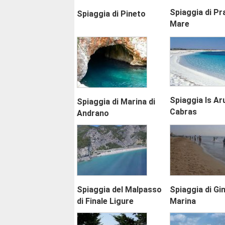
Spiaggia di Pr
Spiaggia di Pineto
Mare
Spiaggia Is Ar
Spiaggia di Marina di
Cabras
Andrano
Spiaggia del Malpasso
Spiaggia di Gi
di Finale Ligure
Marina