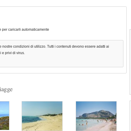
ile per caricarli automaticamente
e nostre condizioni di utilizzo. Tutti i contenuti devono essere adatti ai
e privi di virus.
piagge
1
2
3
4
Spiaggia di Lavagna
La spiaggia di Lavagna si distende per