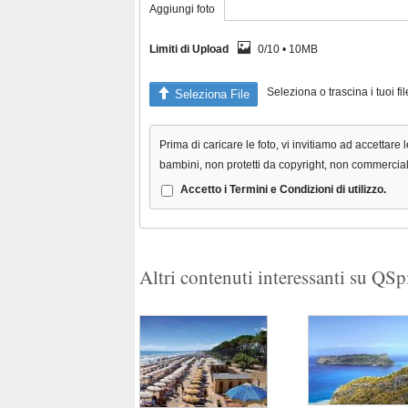
Aggiungi foto
Limiti di Upload
0/10 • 10MB
Seleziona o trascina i tuoi f
Seleziona File
Prima di caricare le foto, vi invitiamo ad accettare l
bambini, non protetti da copyright, non commerciali 
Accetto i Termini e Condizioni di utilizzo.
Altri contenuti interessanti su QS