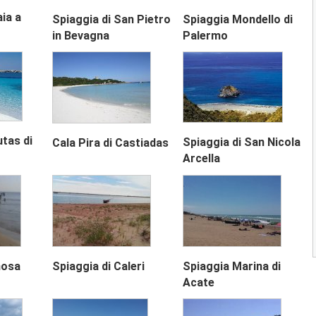
chilometri nel cuore della...
aia a
Spiaggia di San Pietro
Spiaggia Mondello di
2.9
(
2
)
in Bevagna
Palermo
Spiaggia Marina di Andora
La spiaggia della Marina di Andora
rappresenta uno dei più vasti...
4.0
(
1
)
Spiaggia di Alassio
utas di
Spiaggia di San Nicola
Next
Cala Pira di Castiadas
La spiaggia di Alassio è caratterizzata d
Arcella
una bellissima distesa di...
3.0
(
1
)
1
2
3
nosa
Spiaggia di Caleri
Spiaggia Marina di
Acate