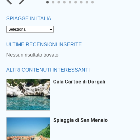
7
8
9
SPIAGGE IN ITALIA
ULTIME RECENSIONI INSERITE
Nessun risultato trovato
ALTRI CONTENUTI INTERESSANTI
Cala Cartoe di Dorgali
Spiaggia di San Menaio