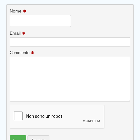
Nome
Email
Commento
Prev