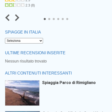
2.5
2.3
(
8
)
5
6
SPIAGGE IN ITALIA
ULTIME RECENSIONI INSERITE
Nessun risultato trovato
ALTRI CONTENUTI INTERESSANTI
Spiaggia Parco di Rimigliano