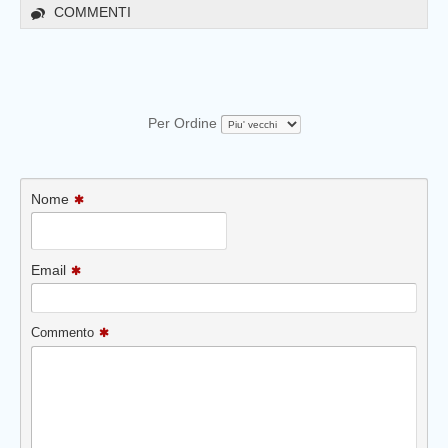
COMMENTI
Per Ordine
Nome
Email
Commento