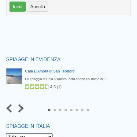
Invia
Annulla
SPIAGGE IN EVIDENZA
Cala D'Ambra di San Teodoro
La spiaggia di Cala D’Ambra, nota anche col nome di Lu...
4.5
(
1
)
6
7
8
SPIAGGE IN ITALIA