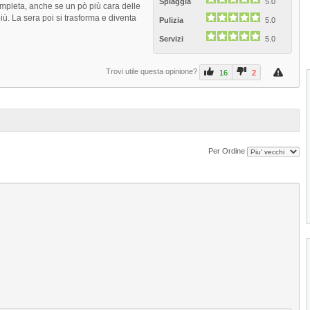
Spiaggia
5.0
completa, anche se un pò più cara delle
più. La sera poi si trasforma e diventa
Pulizia
5.0
Servizi
5.0
Trovi utile questa opinione?
16
2
Per Ordine
1
2
3
4
Spiaggia Calanca di Marina di
Camerota