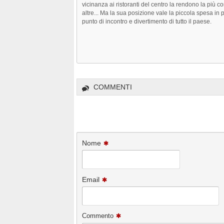
vicinanza ai ristoranti del centro la rendono la più 
altre... Ma la sua posizione vale la piccola spesa in 
punto di incontro e divertimento di tutto il paese.
COMMENTI
Nome
Email
Commento