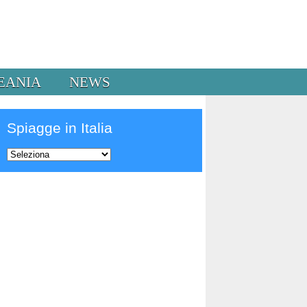
EANIA
NEWS
Spiagge in Italia
Prev