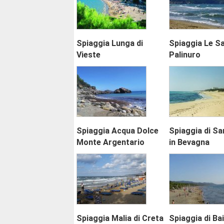
Spiaggia Lunga di
Spiaggia Le Sa
Vieste
Palinuro
Spiaggia Acqua Dolce
Spiaggia di Sa
Monte Argentario
in Bevagna
Spiaggia Malia di Creta
Spiaggia di Ba