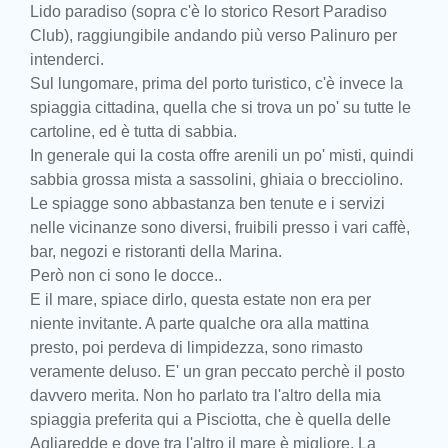
Lido paradiso (sopra c'è lo storico Resort Paradiso
Club), raggiungibile andando più verso Palinuro per
intenderci.
Sul lungomare, prima del porto turistico, c'è invece la
spiaggia cittadina, quella che si trova un po' su tutte le
cartoline, ed è tutta di sabbia.
In generale qui la costa offre arenili un po' misti, quindi
sabbia grossa mista a sassolini, ghiaia o brecciolino.
Le spiagge sono abbastanza ben tenute e i servizi
nelle vicinanze sono diversi, fruibili presso i vari caffè,
bar, negozi e ristoranti della Marina.
Però non ci sono le docce..
E il mare, spiace dirlo, questa estate non era per
niente invitante. A parte qualche ora alla mattina
presto, poi perdeva di limpidezza, sono rimasto
veramente deluso. E' un gran peccato perchè il posto
davvero merita. Non ho parlato tra l'altro della mia
spiaggia preferita qui a Pisciotta, che è quella delle
Agliaredde e dove tra l'altro il mare è migliore. La