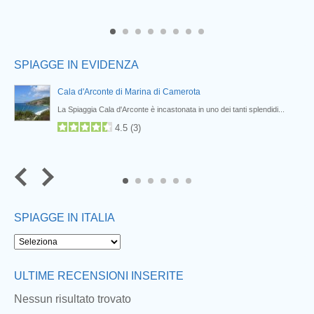
6
7
8
SPIAGGE IN EVIDENZA
Cala d'Arconte di Marina di Camerota
La Spiaggia Cala d'Arconte è incastonata in uno dei tanti splendidi...
4.5
(
3
)
5
6
SPIAGGE IN ITALIA
Next
ULTIME RECENSIONI INSERITE
Nessun risultato trovato