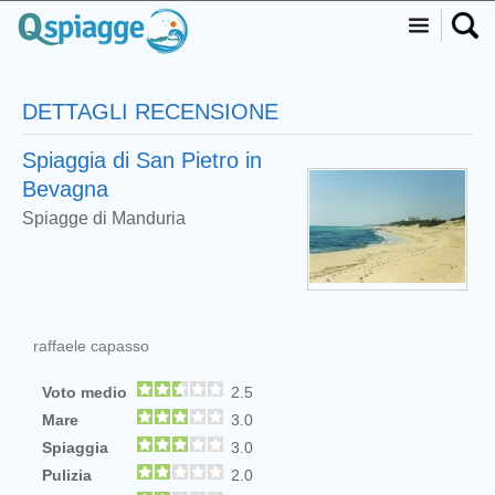
DETTAGLI RECENSIONE
Spiaggia di San Pietro in
Bevagna
Spiagge di Manduria
raffaele capasso
Voto medio
2.5
Mare
3.0
Spiaggia
3.0
Pulizia
2.0