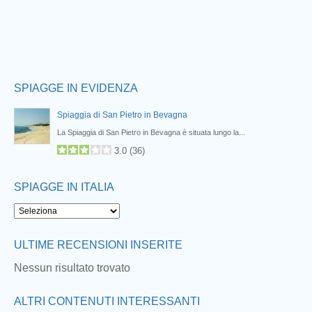
SPIAGGE IN EVIDENZA
Spiaggia di San Pietro in Bevagna
La Spiaggia di San Pietro in Bevagna è situata lungo la...
3.0
(
36
)
Spiaggia Salina dei Monaci di Manduria
SPIAGGE IN ITALIA
La Spiaggia Salina dei Monaci è situata lungo la costa di...
5.0
3.5
(
1
)
Spiaggia Vecchia Salina di Torre Colimena
ULTIME RECENSIONI INSERITE
La Spiaggia Vecchia Salina è situata lungo la costa di Manduria,...
Nessun risultato trovato
3.4
(
4
)
ALTRI CONTENUTI INTERESSANTI