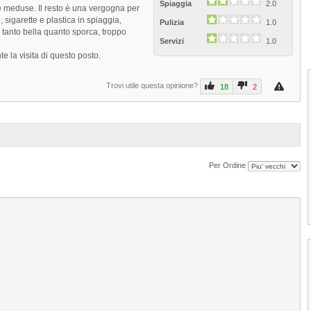
Spiaggia
2.0
le meduse. Il resto è una vergogna per
, sigarette e plastica in spiaggia,
Pulizia
1.0
ta tanto bella quanto sporca, troppo
Servizi
1.0
 la visita di questo posto.
Trovi utile questa opinione?
18
2
Per Ordine
1
2
3
4