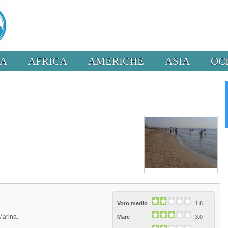
PA
AFRICA
AMERICHE
ASIA
OC
Voto medio
1.8
Marina.
Mare
3.0