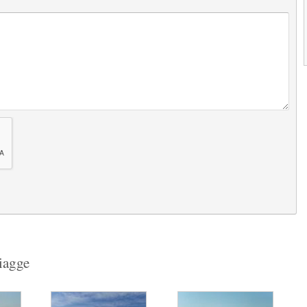
Next
piagge