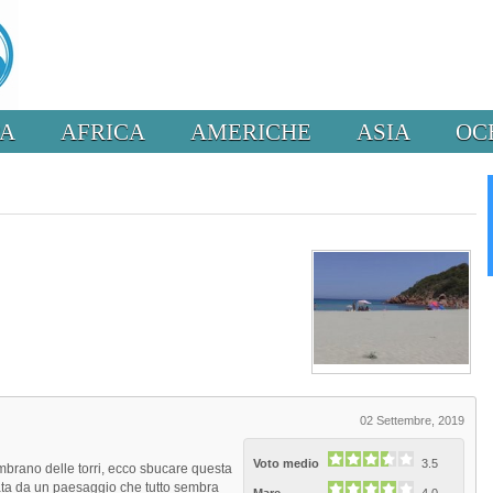
PA
AFRICA
AMERICHE
ASIA
OC
02 Settembre, 2019
Voto medio
3.5
embrano delle torri, ecco sbucare questa
ata da un paesaggio che tutto sembra