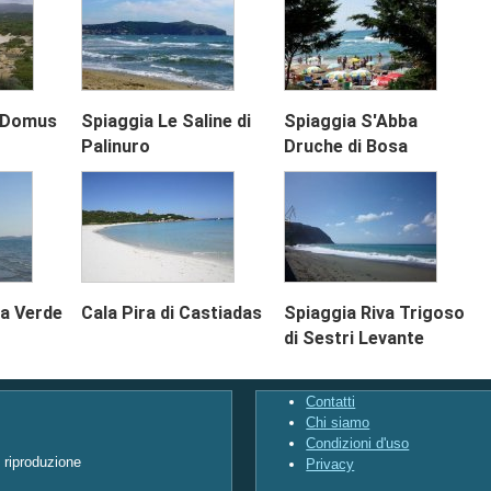
i Domus
Spiaggia Le Saline di
Spiaggia S'Abba
Palinuro
Druche di Bosa
ia Verde
Cala Pira di Castiadas
Spiaggia Riva Trigoso
di Sestri Levante
Contatti
Chi siamo
Condizioni d'uso
i riproduzione
Privacy