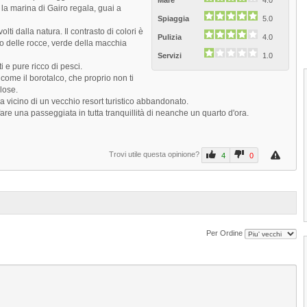
Mare
4.0
 la marina di Gairo regala, guai a
Spiaggia
5.0
ti dalla natura. Il contrasto di colori è
Pulizia
4.0
o delle rocce, verde della macchia
Servizi
1.0
i e pure ricco di pesci.
 come il borotalco, che proprio non ti
lose.
a vicino di un vecchio resort turistico abbandonato.
fare una passeggiata in tutta tranquillità di neanche un quarto d'ora.
Trovi utile questa opinione?
4
0
1
2
3
4
Per Ordine
Spiaggia Foxi Murdegu di Tertenia
La Spiaggia di Foxi Murdegu, nota anch