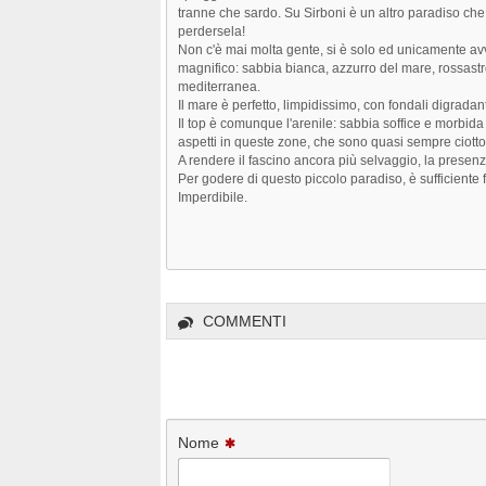
tranne che sardo. Su Sirboni è un altro paradiso che
perdersela!
Non c'è mai molta gente, si è solo ed unicamente avvol
magnifico: sabbia bianca, azzurro del mare, rossastr
mediterranea.
Il mare è perfetto, limpidissimo, con fondali digradant
Il top è comunque l'arenile: sabbia soffice e morbida
aspetti in queste zone, che sono quasi sempre ciotto
A rendere il fascino ancora più selvaggio, la presenz
Per godere di questo piccolo paradiso, è sufficiente 
Imperdibile.
COMMENTI
Nome