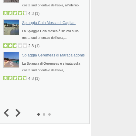
Prev
costa sud orientale dell'isola, all'interno...
La Spiaggia Cannesisa
costa sud orientale dell'isola, all'int
4.3
(
1
)
4.3
Spiaggia Cala Mosca di Cagliari
Spiaggia Genn’e Ma
La Spiaggia Cala Mosca è situata sulla
costa sud orientale dell'isola,...
La Spiaggia Genn’e Mar
mare") è situata sulla..
2.8
(
1
)
4.8
Spiaggia Geremeas di Maracalagonis
3.0
(
2
)
La Spiaggia di Geremeas è situata sulla
Spiaggia Solanas d
costa sud orientale dell'isola,...
La Spiaggia di Solanas
4.8
(
1
)
costa sud orientale dell
4.8
4.3
(
4
)