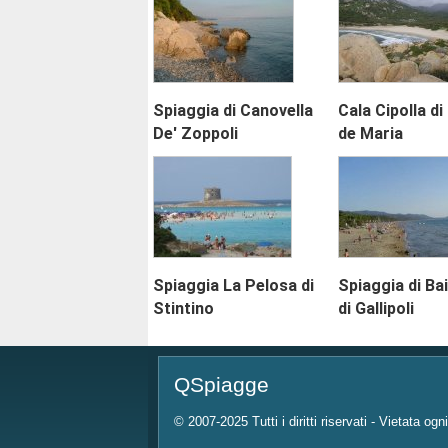
Spiaggia di Canovella
Cala Cipolla d
De' Zoppoli
de Maria
Spiaggia La Pelosa di
Spiaggia di Ba
Stintino
di Gallipoli
QSpiagge
© 2007-2025 Tutti i diritti riservati - Vietata ogn