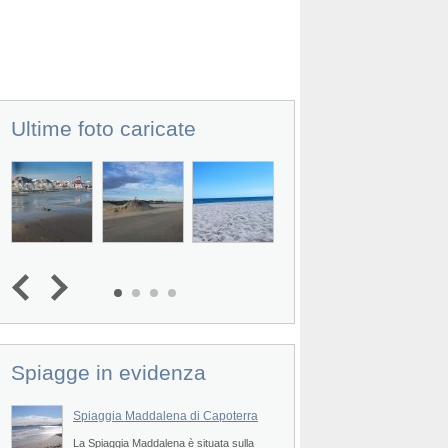
Ultime foto caricate
Spiagge in evidenza
Spiaggia Maddalena di Capoterra
Spiaggia Cannesisa
Maracalagonis
e
La Spiaggia Maddalena è situata sulla