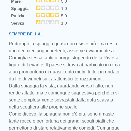
Mare
5.0
Spiaggia
1.0
Pulizia
5.0
Servizi
1.0
SEMPRE BELLA..
Purtroppo la spiaggia quasi non esiste più.. ma resta
uno dei miei luoghi preferiti, assieme ovviamente a
Corniglia stessa, antico borgo stupendo della Riviera
ligure di Levante. Il paese si trova abbarbicato in cima
a un promontorio di quasi cento metri, tutto circondato
da file di vigneti su caratteristici terrazzamenti.
Dalla spiaggia la vista, guardando verso l'alto, non
rende affatto, ma è comunque suggestiva perchè ci si
sente completamente sovrastati dalla gola scavata
nella scogliera alle proprie spalle.
Come dicevo, la spiaggia non c'è più, sono rimaste
tante rocce e per fortuna dei grandi scogli piatti che
permettono di stare relativamente comodi. Comunque