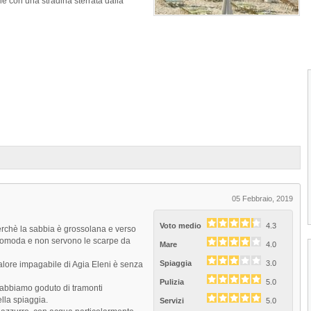
le con una stradina sterrata dalla
05 Febbraio, 2019
1
2
3
4
Voto medio
4.3
perchè la sabbia è grossolana e verso
 scomoda e non servono le scarpe da
Mare
4.0
Spiaggia
3.0
 valore impagabile di Agia Eleni è senza
Pulizia
5.0
d abbiamo goduto di tramonti
Spiaggia Troulos di Skiathos
lla spiaggia.
Servizi
5.0
La Spiaggia Troulos di Skiathos è situat