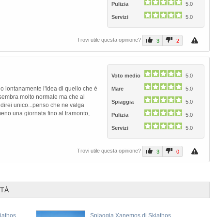
Pulizia
5.0
Servizi
5.0
Trovi utile questa opinione?
3
2
Voto medio
5.0
 lontanamente l'idea di quello che è
Mare
5.0
, sembra molto normale ma che al
Spiaggia
5.0
Prev
 direi unico...penso che ne valga
eno una giornata fino al tramonto,
Pulizia
5.0
Servizi
5.0
Trovi utile questa opinione?
3
0
ITÀ
iathos
Spiaggia Xanemos di Skiathos