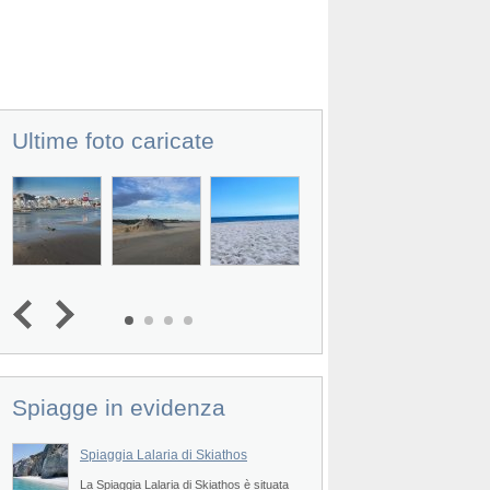
Ultime foto caricate
Spiagge in evidenza
Spiaggia Lalaria di Skiathos
Spiaggia Vassilias 
a a
La Spiaggia Lalaria di Skiathos è situata
La Spiaggia Vassilias 