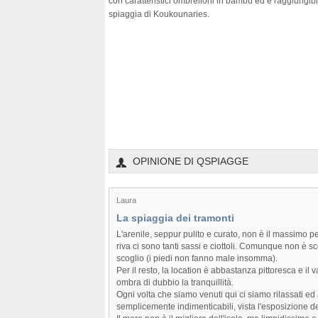
con caratteristici ombrelloni in bambù ed è raggiungibi
spiaggia di Koukounaries.
OPINIONE DI QSPIAGGE
Laura
La spiaggia dei tramonti
L'arenile, seppur pulito e curato, non è il massimo 
riva ci sono tanti sassi e ciottoli. Comunque non è
scoglio (i piedi non fanno male insomma).
Per il resto, la location è abbastanza pittoresca e il
ombra di dubbio la tranquillità.
Ogni volta che siamo venuti qui ci siamo rilassati e
semplicemente indimenticabili, vista l'esposizione de