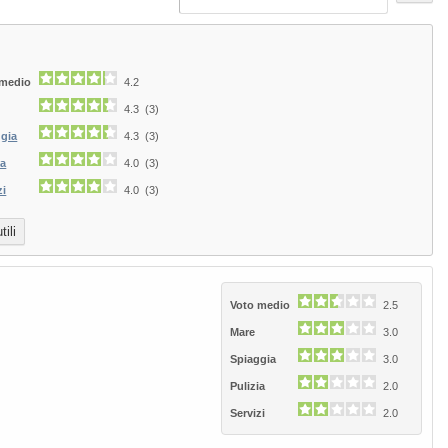
 medio
4.2
4.3 (3)
ggia
4.3 (3)
ia
4.0 (3)
zi
4.0 (3)
ili
Next
Voto medio
2.5
Mare
3.0
Spiaggia
3.0
Pulizia
2.0
Servizi
2.0