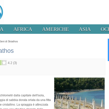
PA
AFRICA
AMERICHE
ASIA
OC
leni di Skiathos
iathos
4.2
(
3
)
hilometri dalla capitale dell'isola,
ggia di sabbia dorata orlata da una fitta
 cristallino. La spiaggia è attrezzata