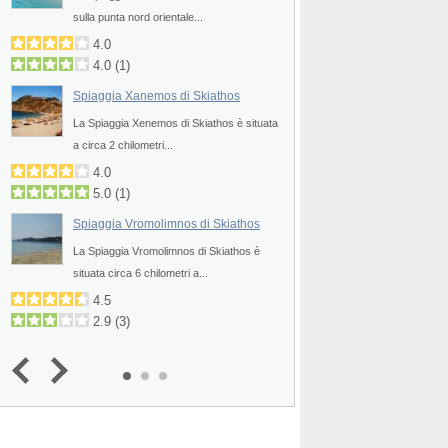
Prev
sulla punta nord orientale...
a circa 8 chilometri...
4.0
4.5
4.0
(
1
)
Spiaggia Xenia di 
Spiaggia Xanemos di Skiathos
La Spiaggia Xenia di S
ta
La Spiaggia Xenemos di Skiathos è situata
sulla punta sud occide
a circa 2 chilometri...
3.8
4.0
Spiaggia Tzaneria d
5.0
(
1
)
La Spiaggia Tzaneria d
Spiaggia Vromolimnos di Skiathos
ta
a circa 7 chilometri...
La Spiaggia Vromolimnos di Skiathos è
4.5
situata circa 6 chilometri a...
4.5
2.9
(
3
)