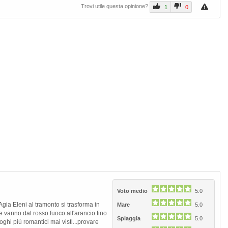
Trovi utile questa opinione?
1
0
Voto medio
5.0
ia Eleni al tramonto si trasforma in
Mare
5.0
he vanno dal rosso fuoco all'arancio fino
Spiaggia
5.0
ghi più romantici mai visti...provare