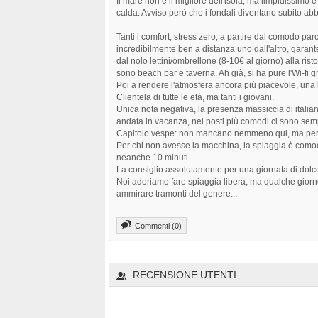
Il mare non è il migliore dell'isola, ma limpidissimo
calda. Avviso però che i fondali diventano subito ab
Tanti i comfort, stress zero, a partire dal comodo parch
incredibilmente ben a distanza uno dall'altro, garanten
dal nolo lettini/ombrellone (8-10€ al giorno) alla rist
sono beach bar e taverna. Ah già, si ha pure l'Wi-fi gr
Poi a rendere l'atmosfera ancora più piacevole, una 
Clientela di tutte le età, ma tanti i giovani.
Unica nota negativa, la presenza massiccia di italian
andata in vacanza, nei posti più comodi ci sono sempr
Capitolo vespe: non mancano nemmeno qui, ma per 
Per chi non avesse la macchina, la spiaggia è comod
neanche 10 minuti.
La consiglio assolutamente per una giornata di dolce 
Noi adoriamo fare spiaggia libera, ma qualche giorno
ammirare tramonti del genere...
Commenti (0)
RECENSIONE UTENTI