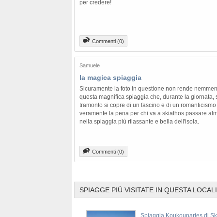
per credere!
Commenti (0)
Samuele
la magica spiaggia
Sicuramente la foto in questione non rende nemmeno
questa magnifica spiaggia che, durante la giornata
tramonto si copre di un fascino e di un romanticismo
veramente la pena per chi va a skiathos passare alm
nella spiaggia più rilassante e bella dell'isola.
Commenti (0)
SPIAGGE PIÙ VISITATE IN QUESTA LOCAL
a Vromolimnos di Skiathos
Spiaggia Koukounaries di Sk