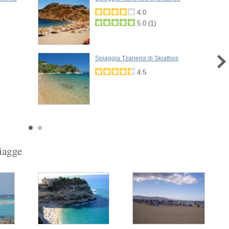
4.0
5.0
(
1
)
Spiaggia Tzaneria di Skiathos
4.5
piagge