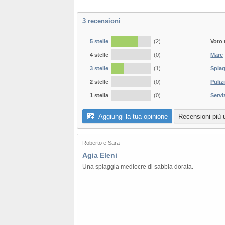
3
recensioni
5 stelle
(2)
Voto
4 stelle
(0)
Mare
3 stelle
(1)
Spia
2 stelle
(0)
Puliz
1 stella
(0)
Servi
Aggiungi la tua opinione
Recensioni più ut
Roberto e Sara
Agia Eleni
Una spiaggia mediocre di sabbia dorata.