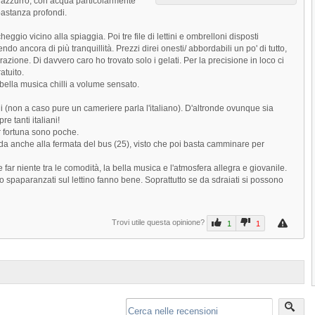
 e azzurro, con acqua particolarmente
bastanza profondi.
circa 7 chilometri...
4.3
eggio vicino alla spiaggia. Poi tre file di lettini e ombrelloni disposti
3.1
(
2
)
do ancora di più tranquillità. Prezzi direi onesti/ abbordabili un po' di tutto,
orazione. Di davvero caro ho trovato solo i gelati. Per la precisione in loco ci
Spiaggia Glyfoneri di Skiathos
atuito.
bella musica chilli a volume sensato.
La Spiaggia Glyfoneri di Skiathos è situa
a circa 3 chilometri...
i (non a caso pure un cameriere parla l'italiano). D'altronde ovunque sia
e tanti italiani!
3.5
fortuna sono poche.
Next
Spiaggia Platanias di Skiathos
a anche alla fermata del bus (25), visto che poi basta camminare per
La Spiaggia Platanias di Skiathos è situa
far niente tra le comodità, la bella musica e l'atmosfera allegra e giovanile.
a circa 10 chilometri...
 spaparanzati sul lettino fanno bene. Soprattutto se da sdraiati si possono
3.3
Trovi utile questa opinione?
1
1
1
2
3