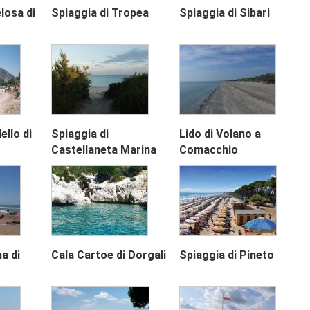
losa di
Spiaggia di Tropea
Spiaggia di Sibari
Next
llo di
Spiaggia di
Lido di Volano a
Castellaneta Marina
Comacchio
a di
Cala Cartoe di Dorgali
Spiaggia di Pineto