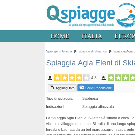
HOME
ITALIA
EURO
Spiagge in Grecia
Spiagge di Skiathos
Spiaggia Agia E
Spiaggia Agia Eleni di Sk
4.3
Aggiungi foto
Scrivi Recensione
Tipo di spiaggia
Sabbiosa
Indicazioni
Spiaggia attrezzata
La Spiaggia Agia Eleni di Skiathos è situata a circa 12 c
vicino al villaggio omonimo. Si tratta di una lunga spia
foresta e bagnata da un bel mare azzurro, trasparente e