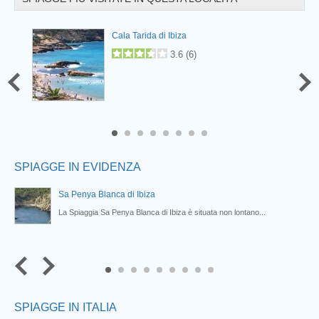
Prev
Cala Tarida di Ibiza
3.6
(
6
)
6
7
8
SPIAGGE IN EVIDENZA
Sa Penya Blanca di Ibiza
o...
La Spiaggia Sa Penya Blanca di Ibiza è situata non lontano...
7
8
9
SPIAGGE IN ITALIA