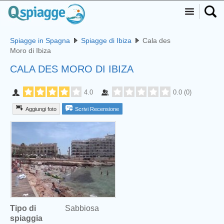
Spiagge in Spagna
Spiagge di Ibiza
Cala des
Moro di Ibiza
CALA DES MORO DI IBIZA
4.0
0.0
(
0
)
Aggiungi foto
Scrivi Recensione
Tipo di
Sabbiosa
spiaggia