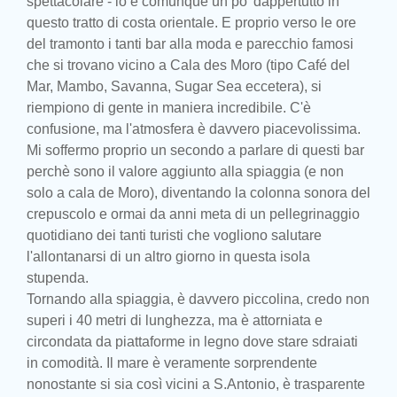
spettacolare - lo è comunque un po' dappertutto in
questo tratto di costa orientale. E proprio verso le ore
del tramonto i tanti bar alla moda e parecchio famosi
che si trovano vicino a Cala des Moro (tipo Café del
Mar, Mambo, Savanna, Sugar Sea eccetera), si
riempiono di gente in maniera incredibile. C'è
confusione, ma l'atmosfera è davvero piacevolissima.
Mi soffermo proprio un secondo a parlare di questi bar
perchè sono il valore aggiunto alla spiaggia (e non
solo a cala de Moro), diventando la colonna sonora del
crepuscolo e ormai da anni meta di un pellegrinaggio
quotidiano dei tanti turisti che vogliono salutare
l'allontanarsi di un altro giorno in questa isola
stupenda.
Tornando alla spiaggia, è davvero piccolina, credo non
superi i 40 metri di lunghezza, ma è attorniata e
circondata da piattaforme in legno dove stare sdraiati
in comodità. Il mare è veramente sorprendente
nonostante si sia così vicini a S.Antonio, è trasparente