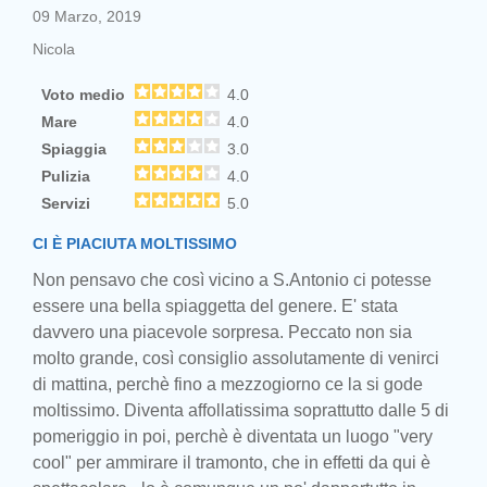
09 Marzo, 2019
Nicola
Voto medio
4.0
Mare
4.0
Spiaggia
3.0
Pulizia
4.0
Servizi
5.0
CI È PIACIUTA MOLTISSIMO
Non pensavo che così vicino a S.Antonio ci potesse
essere una bella spiaggetta del genere. E' stata
davvero una piacevole sorpresa. Peccato non sia
molto grande, così consiglio assolutamente di venirci
di mattina, perchè fino a mezzogiorno ce la si gode
moltissimo. Diventa affollatissima soprattutto dalle 5 di
pomeriggio in poi, perchè è diventata un luogo "very
cool" per ammirare il tramonto, che in effetti da qui è