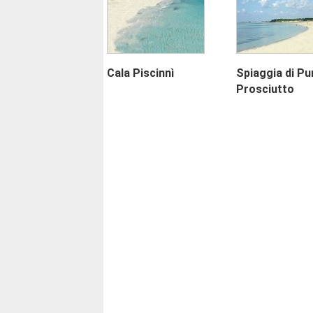
Cala Piscinnì
Spiaggia di Pu
Prosciutto