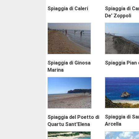
Spiaggia di Caleri
Spiaggia di Ca
De' Zoppoli
Spiaggia di Ginosa
Spiaggia Pian d
Marina
Spiaggia di Sa
Spiaggia del Poetto di
Arcella
Quartu Sant'Elena