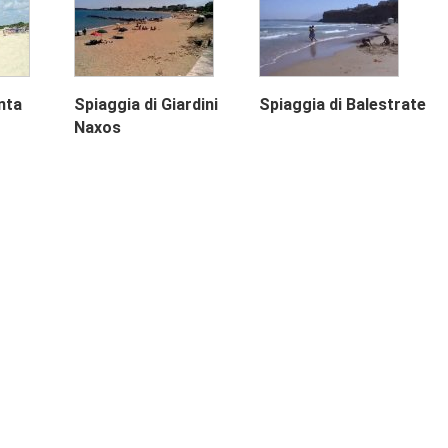
nta
Spiaggia di Giardini
Spiaggia di Balestrate
Naxos
Next