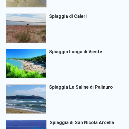
Spiaggia di Caleri
Spiaggia Lunga di Vieste
Spiaggia Le Saline di Palinuro
Spiaggia di San Nicola Arcella