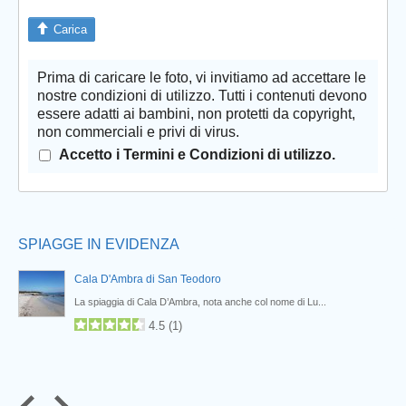
Carica
Prima di caricare le foto, vi invitiamo ad accettare le
Prev
nostre condizioni di utilizzo. Tutti i contenuti devono
essere adatti ai bambini, non protetti da copyright,
non commerciali e privi di virus.
Accetto i Termini e Condizioni di utilizzo.
SPIAGGE IN EVIDENZA
Cala D'Ambra di San Teodoro
La spiaggia di Cala D’Ambra, nota anche col nome di Lu...
4.5
(
1
)