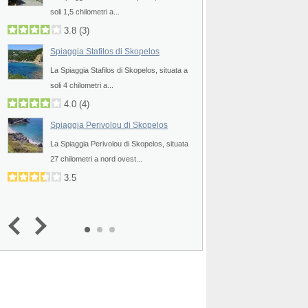
soli 1,5 chilometri a...
12 chilometri ad ovest 
3.8
(
3
)
4.0
(
6
)
Spiaggia Stafilos di Skopelos
Spiaggia Milia di S
a
La Spiaggia Stafilos di Skopelos, situata a
La Spiaggia Milia di S
soli 4 chilometri a...
chilometri ad ovest di..
4.0
(
4
)
3.7
(
5
)
Spiaggia Perivolou di Skopelos
Spiaggia Limnonari
La Spiaggia Perivolou di Skopelos, situata
La Spiaggia Limnonari 
27 chilometri a nord ovest...
9 chilometri a sud di...
3.5
4.0
(
6
)