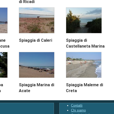
di Ricadi
ane
Spiaggia di Caleri
Spiaggia di
acusa
Castellaneta Marina
ba
Spiaggia Marina di
Spiaggia Maleme di
a
Acate
Creta
Contatti
Chi siamo