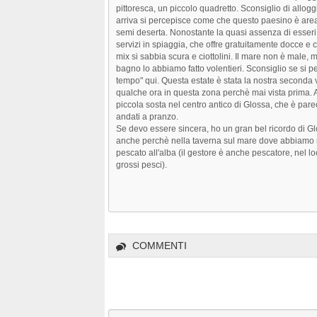
pittoresca, un piccolo quadretto. Sconsiglio di allo
arriva si percepisce come che questo paesino è area 
semi deserta. Nonostante la quasi assenza di esseri 
servizi in spiaggia, che offre gratuitamente docce e c
mix si sabbia scura e ciottolini. Il mare non è male,
bagno lo abbiamo fatto volentieri. Sconsiglio se si
tempo" qui. Questa estate è stata la nostra seconda v
qualche ora in questa zona perchè mai vista prima. A
piccola sosta nel centro antico di Glossa, che è pare
andati a pranzo.
Se devo essere sincera, ho un gran bel ricordo di Gl
anche perchè nella taverna sul mare dove abbiamo man
pescato all'alba (il gestore è anche pescatore, nel lo
grossi pesci).
COMMENTI