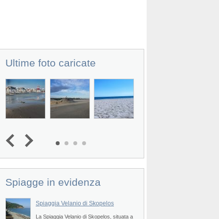
Ultime foto caricate
Spiagge in evidenza
Spiaggia Velanio di Skopelos
Spiaggia Panormos
Prev
a
La Spiaggia Velanio di Skopelos, situata a
La Spiaggia Panormos 