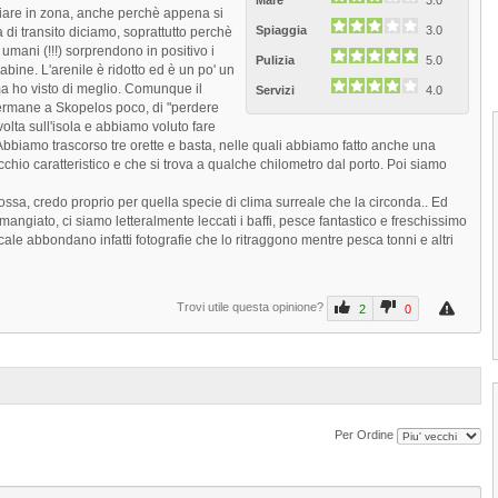
Mare
3.0
ggiare in zona, anche perchè appena si
Spiaggia
3.0
di transito diciamo, soprattutto perchè
umani (!!!) sorprendono in positivo i
Pulizia
5.0
abine. L'arenile è ridotto ed è un po' un
 ma ho visto di meglio. Comunque il
Servizi
4.0
 permane a Skopelos poco, di "perdere
olta sull'isola e abbiamo voluto fare
bbiamo trascorso tre orette e basta, nelle quali abbiamo fatto anche una
cchio caratteristico e che si trova a qualche chilometro dal porto. Poi siamo
ossa, credo proprio per quella specie di clima surreale che la circonda.. Ed
giato, ci siamo letteralmente leccati i baffi, pesce fantastico e freschissimo
cale abbondano infatti fotografie che lo ritraggono mentre pesca tonni e altri
Trovi utile questa opinione?
2
0
1
2
3
4
Per Ordine
Spiaggia Kastani di Skopelos
La Spiaggia Kastani di Skopelos è situat