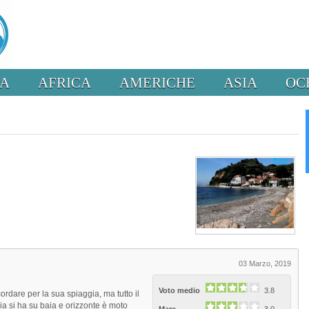
PA
AFRICA
AMERICHE
ASIA
OC
03 Marzo, 2019
Voto medio
3.8
cordare per la sua spiaggia, ma tutto il
ia si ha su baia e orizzonte è moto