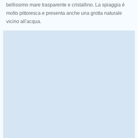
bellissimo mare trasparente e cristallino. La spiaggia è
molto pittoresca e presenta anche una grotta naturale
vicino all'acqua.