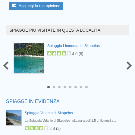
Aggiungi la tua opinione
SPIAGGE PIÙ VISITATE IN QUESTA LOCALITÀ
Prev
Spiaggia Limnonari di Skopelos
4.0
(
6
)
6
7
8
SPIAGGE IN EVIDENZA
Spiaggia Velanio di Skopelos
..
La Spiaggia Velanio di Skopelos, situata a soli 1,5 chilometri a...
3.8
(
3
)