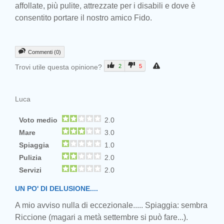
affollate, più pulite, attrezzate per i disabili e dove è
consentito portare il nostro amico Fido.
Commenti (0)
Trovi utile questa opinione?
2
5
Luca
Voto medio
2.0
Mare
3.0
Spiaggia
1.0
Pulizia
2.0
Servizi
2.0
UN PO' DI DELUSIONE....
A mio avviso nulla di eccezionale..... Spiaggia: sembra
Riccione (magari a metà settembre si può fare...).