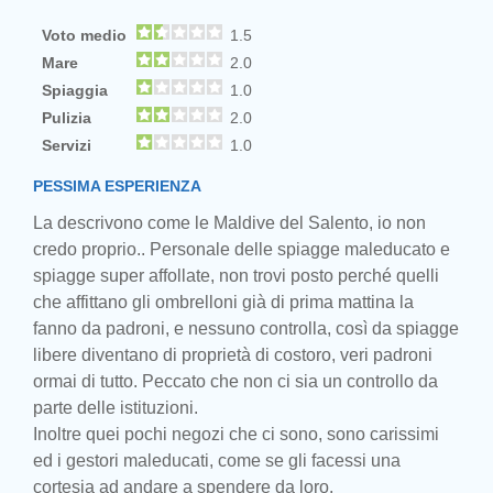
Voto medio
1.5
Mare
2.0
Spiaggia
1.0
Pulizia
2.0
Servizi
1.0
PESSIMA ESPERIENZA
La descrivono come le Maldive del Salento, io non
credo proprio.. Personale delle spiagge maleducato e
spiagge super affollate, non trovi posto perché quelli
che affittano gli ombrelloni già di prima mattina la
fanno da padroni, e nessuno controlla, così da spiagge
libere diventano di proprietà di costoro, veri padroni
ormai di tutto. Peccato che non ci sia un controllo da
parte delle istituzioni.
Inoltre quei pochi negozi che ci sono, sono carissimi
ed i gestori maleducati, come se gli facessi una
cortesia ad andare a spendere da loro.