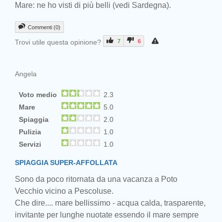
Mare: ne ho visti di più belli (vedi Sardegna).
Commenti (0)
Trovi utile questa opinione?
7
6
Angela
Voto medio
2.3
Mare
5.0
Spiaggia
2.0
Pulizia
1.0
Servizi
1.0
SPIAGGIA SUPER-AFFOLLATA
Sono da poco ritornata da una vacanza a Poto
Vecchio vicino a Pescoluse.
Che dire.... mare bellissimo - acqua calda, trasparente,
invitante per lunghe nuotate essendo il mare sempre