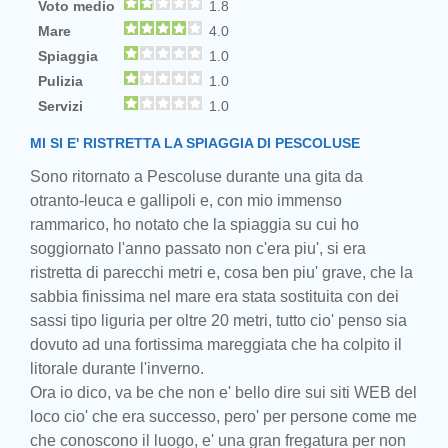
Voto medio
1.8
Mare
4.0
Spiaggia
1.0
Pulizia
1.0
Servizi
1.0
MI SI E' RISTRETTA LA SPIAGGIA DI PESCOLUSE
Sono ritornato a Pescoluse durante una gita da
otranto-leuca e gallipoli e, con mio immenso
rammarico, ho notato che la spiaggia su cui ho
soggiornato l'anno passato non c'era piu', si era
ristretta di parecchi metri e, cosa ben piu' grave, che la
sabbia finissima nel mare era stata sostituita con dei
sassi tipo liguria per oltre 20 metri, tutto cio' penso sia
dovuto ad una fortissima mareggiata che ha colpito il
litorale durante l'inverno.
Ora io dico, va be che non e' bello dire sui siti WEB del
loco cio' che era successo, pero' per persone come me
che conoscono il luogo, e' una gran fregatura per non