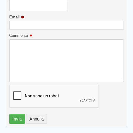
Email
Commento
Invia
Annulla