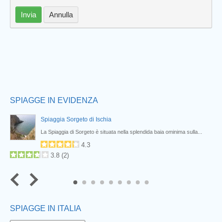
Prev
Invia
Annulla
SPIAGGE IN EVIDENZA
Spiaggia Sorgeto di Ischia
La Spiaggia di Sorgeto è situata nella splendida baia ominima sulla...
4.3
3.8
(
2
)
7
8
9
SPIAGGE IN ITALIA