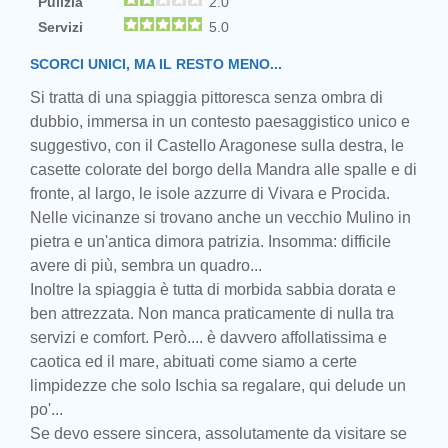
Pulizia
2.0
Servizi
5.0
SCORCI UNICI, MA IL RESTO MENO...
Si tratta di una spiaggia pittoresca senza ombra di
dubbio, immersa in un contesto paesaggistico unico e
suggestivo, con il Castello Aragonese sulla destra, le
casette colorate del borgo della Mandra alle spalle e di
fronte, al largo, le isole azzurre di Vivara e Procida.
Nelle vicinanze si trovano anche un vecchio Mulino in
pietra e un'antica dimora patrizia. Insomma: difficile
avere di più, sembra un quadro...
Inoltre la spiaggia è tutta di morbida sabbia dorata e
ben attrezzata. Non manca praticamente di nulla tra
servizi e comfort. Però.... è davvero affollatissima e
caotica ed il mare, abituati come siamo a certe
limpidezze che solo Ischia sa regalare, qui delude un
po'...
Se devo essere sincera, assolutamente da visitare se