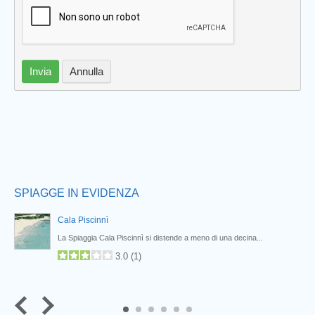
Prev
Invia
Annulla
SPIAGGE IN EVIDENZA
Cala Piscinnì
...
La Spiaggia Cala Piscinnì si distende a meno di una decina...
3.0
(
1
)
5
6