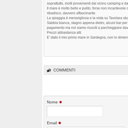
soprattutto, molti provenienti dal vicino camping e d
Il mare è molto bello e pulito, forse non incantevole
ribadisco, davvero affascinante.
La spiaggia è meravigliosa e la vista su Tavolara st
Sabbia bianca, stagno appena dietro, alcuni bar pe
pagamento ma noi siamo riusciti a parcheggiare davan
Prezzi abbastanza alti.
E' stato il mio primo mare in Sardegna, non lo dimen
COMMENTI
Nome
Email