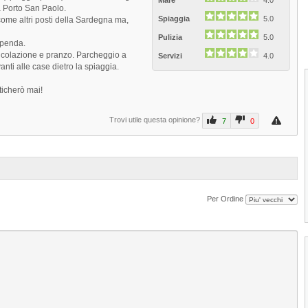
Mare
4.0
a Porto San Paolo.
Spiaggia
5.0
 come altri posti della Sardegna ma,
Pulizia
5.0
upenda.
r colazione e pranzo. Parcheggio a
Servizi
4.0
ti alle case dietro la spiaggia.
ticherò mai!
Trovi utile questa opinione?
7
0
Per Ordine
1
2
3
4
Spiaggia Foxi Murdegu di Tertenia
La Spiaggia di Foxi Murdegu, nota anch