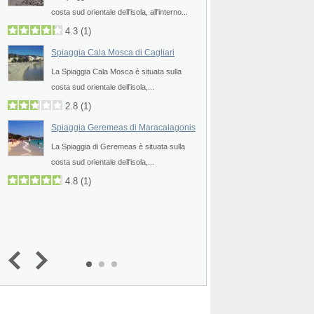
Prev
costa sud orientale dell'isola, all'interno...
La Spiaggia Cannesisa
costa sud orientale dell'isola, all'int
4.3
(
1
)
4.3
Spiaggia Cala Mosca di Cagliari
Spiaggia Genn’e Ma
La Spiaggia Cala Mosca è situata sulla
costa sud orientale dell'isola,...
La Spiaggia Genn’e Mar
mare") è situata sulla..
2.8
(
1
)
4.8
Spiaggia Geremeas di Maracalagonis
3.0
(
2
)
La Spiaggia di Geremeas è situata sulla
Spiaggia Solanas d
costa sud orientale dell'isola,...
La Spiaggia di Solanas
4.8
(
1
)
costa sud orientale dell
4.8
4.3
(
4
)