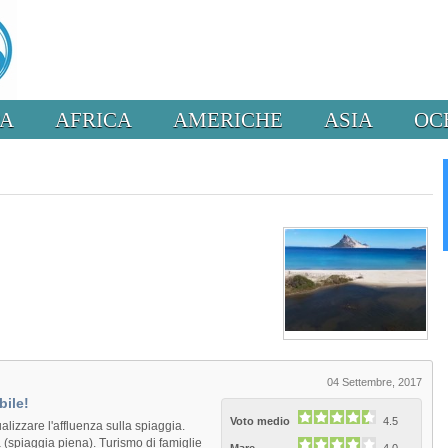
PA
AFRICA
AMERICHE
ASIA
OC
04 Settembre, 2017
bile!
Voto medio
4.5
alizzare l'affluenza sulla spiaggia.
 (spiaggia piena). Turismo di famiglie