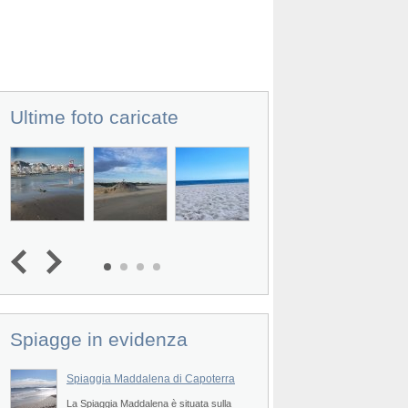
Ultime foto caricate
Spiagge in evidenza
Spiaggia Maddalena di Capoterra
Spiaggia Cannesisa
Maracalagonis
e
La Spiaggia Maddalena è situata sulla