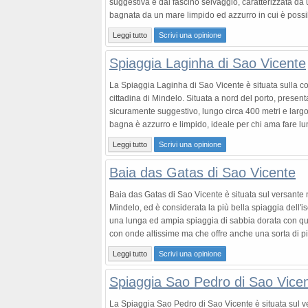
suggestiva e dal fascino selvaggio, caratterizzata da 
bagnata da un mare limpido ed azzurro in cui è possibil
Leggi tutto
Scrivi una opinione
Spiaggia Laginha di Sao Vicente
La Spiaggia Laginha di Sao Vicente è situata sulla cos
cittadina di Mindelo. Situata a nord del porto, presen
sicuramente suggestivo, lungo circa 400 metri e larg
bagna è azzurro e limpido, ideale per chi ama fare l
Leggi tutto
Scrivi una opinione
Baia das Gatas di Sao Vicente
Baia das Gatas di Sao Vicente è situata sul versante no
Mindelo, ed è considerata la più bella spiaggia dell'iso
una lunga ed ampia spiaggia di sabbia dorata con qu
con onde altissime ma che offre anche una sorta di pis
Leggi tutto
Scrivi una opinione
Spiaggia Sao Pedro di Sao Vice
La Spiaggia Sao Pedro di Sao Vicente è situata sul ve