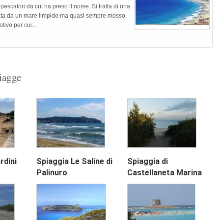
i pescatori da cui ha preso il nome. Si tratta di una
nata da un mare limpido ma quasi sempre mosso.
tivo per cui...
Next
piagge
rdini
Spiaggia Le Saline di
Spiaggia di
Palinuro
Castellaneta Marina