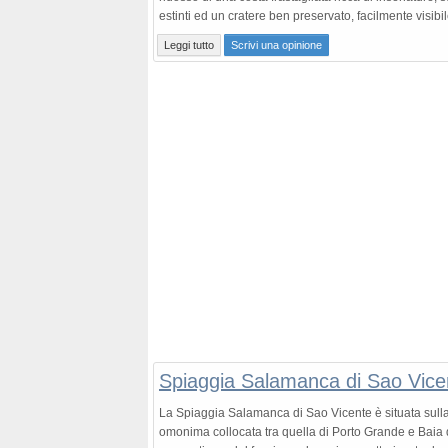
estinti ed un cratere ben preservato, facilmente visibile
Leggi tutto
Scrivi una opinione
Spiaggia Salamanca di Sao Vice
La Spiaggia Salamanca di Sao Vicente è situata sulla c
omonima collocata tra quella di Porto Grande e Baia d