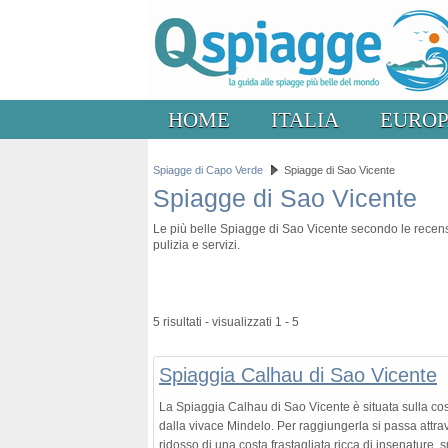
HOME
ITALIA
EURO
Spiagge di Capo Verde
Spiagge di Sao Vicente
Spiagge di Sao Vicente
Le più belle Spiagge di Sao Vicente secondo le recensio
pulizia e servizi.
5 risultati - visualizzati 1 - 5
Spiaggia Calhau di Sao Vicente
La Spiaggia Calhau di Sao Vicente è situata sulla costa
dalla vivace Mindelo. Per raggiungerla si passa attr
ridosso di una costa frastagliata ricca di insenature,