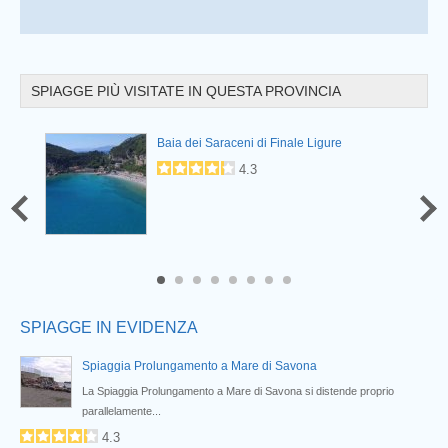
SPIAGGE PIÙ VISITATE IN QUESTA PROVINCIA
Prev
Baia dei Saraceni di Finale Ligure
4.3
6
7
8
SPIAGGE IN EVIDENZA
Spiaggia Prolungamento a Mare di Savona
...
La Spiaggia Prolungamento a Mare di Savona si distende proprio
parallelamente...
4.3