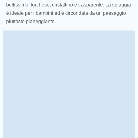
bellissimo, turchese, cristallino e trasparente. La spiaggia
è ideale per i bambini ed è circondata da un paesaggio
piuttosto pianeggiante.