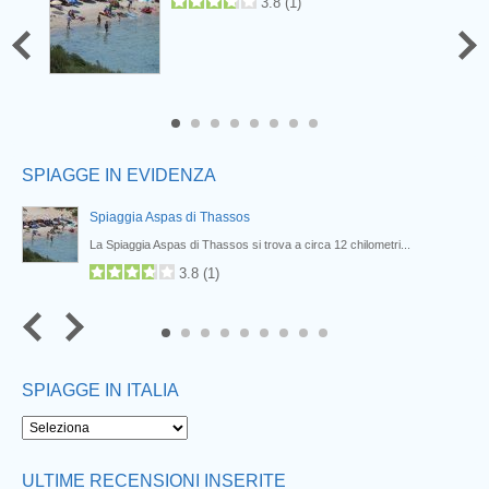
3.8
(
1
)
6
7
8
SPIAGGE IN EVIDENZA
Spiaggia Aspas di Thassos
La Spiaggia Aspas di Thassos si trova a circa 12 chilometri...
3.8
(
1
)
7
8
9
SPIAGGE IN ITALIA
Next
ULTIME RECENSIONI INSERITE