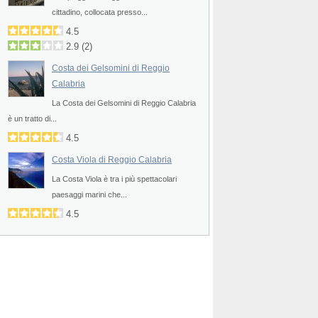
cittadino, collocata presso...
4.5
2.9
(
2
)
Costa dei Gelsomini di Reggio
Calabria
La Costa dei Gelsomini di Reggio Calabria
è un tratto di...
4.5
Costa Viola di Reggio Calabria
La Costa Viola è tra i più spettacolari
paesaggi marini che...
4.5