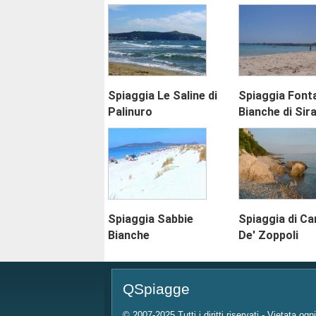
Spiaggia Le Saline di
Spiaggia Font
Palinuro
Bianche di Sir
Spiaggia Sabbie
Spiaggia di Ca
Bianche
De' Zoppoli
QSpiagge
© 2007-2025 Tutti i diritti riservati - Vietata ogn