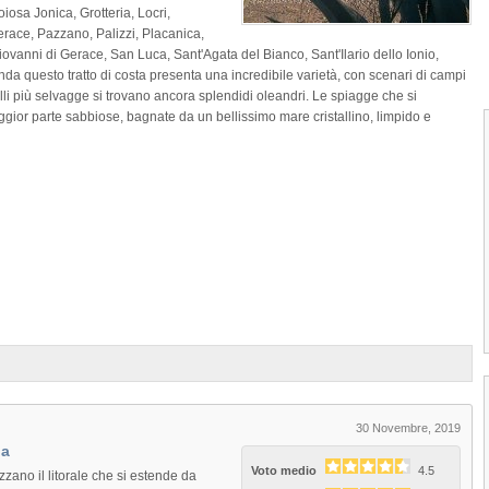
osa Jonica, Grotteria, Locri,
ace, Pazzano, Palizzi, Placanica,
iovanni di Gerace, San Luca, Sant'Agata del Bianco, Sant'Ilario dello Ionio,
onda questo tratto di costa presenta una incredibile varietà, con scenari di campi
alli più selvagge si trovano ancora splendidi oleandri. Le spiagge che si
ior parte sabbiose, bagnate da un bellissimo mare cristallino, limpido e
1
2
3
4
30 Novembre, 2019
ia
Voto medio
4.5
zano il litorale che si estende da