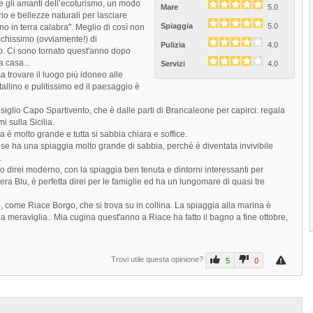
rae gli amanti dell’ecoturismo, un modo
Mare
5.0
rio e bellezze naturali per lasciare
Spiaggia
5.0
no in terra calabra". Meglio di così non
icchissimo (ovviamente!) di
Pulizia
4.0
. Ci sono tornato quest'anno dopo
a casa...
Servizi
4.0
 trovare il luogo più idoneo alle
allino e pulitissimo ed il paesaggio è
nsiglio Capo Spartivento, che è dalle parti di Brancaleone per capirci: regala
 sulla Sicilia.
a è molto grande e tutta si sabbia chiara e soffice.
Next
se ha una spiaggia molto grande di sabbia, perchè è diventata invivibile
.
ro direi moderno, con la spiaggia ben tenuta e dintorni interessanti per
iera Blu, è perfetta direi per le famiglie ed ha un lungomare di quasi tre
 come Riace Borgo, che si trova su in collina. La spiaggia alla marina è
a meraviglia.. Mia cugina quest'anno a Riace ha fatto il bagno a fine ottobre,
Trovi utile questa opinione?
5
0
Prev