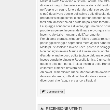
Melito di Porto Salvo fino all’intera Locride, che att
di vivere i luoghi che unisce e fonde storia del territo
nell’ospite un segno forte e duraturo del suo soggior
si può descrivere questo bellissimo tratto di costa, r
profumatissimi gelsomini e che personalmente adoro
tanti anni di assenza ed è stato un po' come tornare 
Le spiagge sono tante e diverse, ognuno credo possa
proprie esigenze. In generale il mare è ovunque crist
incorniciato dalle montagne dell'Aspromonte.
Per chi ama e pratica windsurf, kite e quant'altro, co
paesaggi selvaggi e soprattutto meravigliosi panorami
Molto più "classica" è invece Locri, perchè la spiaggi
Non consiglio invece Marina di Gioisa Ionica, anche 
d'estate, e anche poco pulita (spiace dirlo ma è così)
Invece consiglio piuttosto Roccella Ionica, è un cent
qualche gita fuori porta. E' stata insignita della Band
chilometri e mezzo davvero bello.
Ah cavoli, dimenticavo Riace Marina! Merita davvero,
davvero stupenda, tutta di sabbia dorata e il mare un
dicendomi che l'acqua era ancora tiepida!
Commenti (0)
RECENSIONE UTENTI