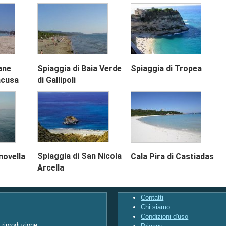
ane
Spiaggia di Baia Verde
Spiaggia di Tropea
acusa
di Gallipoli
Spiaggia di San Nicola
novella
Cala Pira di Castiadas
Arcella
Contatti
Chi siamo
Condizioni d'uso
i riproduzione