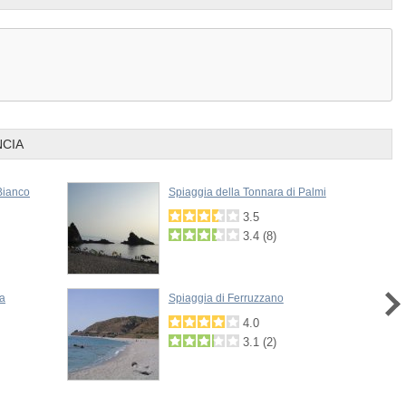
NCIA
Bianco
Spiaggia della Tonnara di Palmi
3.5
3.4
(
8
)
la
Spiaggia di Ferruzzano
4.0
3.1
(
2
)