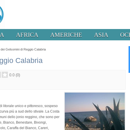
PA
AFRICA
AMERICHE
ASIA
OC
dei Gelsomini di Reggio Calabria
ggio Calabria
0.0
(
0
)
i litorale unico e pittoresco, sospeso
curva più a sud dello stivale. La Costa
omuni dello jonio reggino, che sono per
e, Bianco, Benestare, Bivongi,
lo, Caraffa del Bianco, Careri,