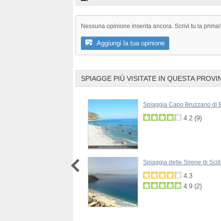
Nessuna opinione inserita ancora. Scrivi tu la prima!
Aggiungi la tua opinione
SPIAGGE PIÙ VISITATE IN QUESTA PROVI
a Annà di Melito Porto Salvo
Spiaggia Capo Bruzzano di 
3.0
4.2
(
9
)
2.8
(
3
)
artivento di Brancaleone
Spiaggia delle Sirene di Scil
4.3
4.3
4.2
(
3
)
4.9
(
2
)