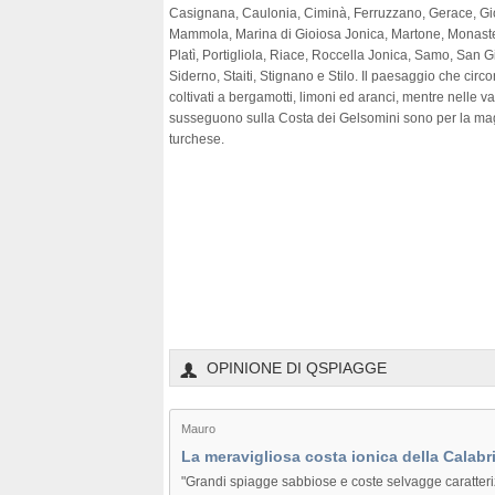
Casignana, Caulonia, Ciminà, Ferruzzano, Gerace, Gioi
Mammola, Marina di Gioiosa Jonica, Martone, Monaster
Platì, Portigliola, Riace, Roccella Jonica, Samo, San G
Siderno, Staiti, Stignano e Stilo. Il paesaggio che circ
coltivati a bergamotti, limoni ed aranci, mentre nelle v
susseguono sulla Costa dei Gelsomini sono per la magg
turchese.
OPINIONE DI QSPIAGGE
Mauro
La meravigliosa costa ionica della Calabr
"Grandi spiagge sabbiose e coste selvagge caratteriz