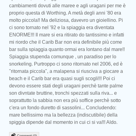
cambiamenti dovuti alle maree e agli uragani per me è
proprio questa di Worthing. A metà degli anni '80 era
molto piccola!! Ma deliziosa, davevro un gioiellino. Pi
ci sono tornato nel '92 e la spiaggia era diventata
ENORME!!! Il mare si era ritirato do tantissimo e infatti
mi riordo che il Carib Bar non era definibile più come
bar sulla spiaggia quanto ormai era lontano dal mare!!
Spiaggia stupenda comunque , un paradiso per lo
snorkeling. Purtroppo ci sono ritornato nel 2006, ed è
"ritornata piccola", a malapena si riusciva a giocare a
beach e il Carib bar era quasi sugli scogli!!! Poi ci
devono essere stati degli uragani perchè tante palme
son divntate bruttine, tronchi spezzati sulla riva... e
soprattutto la sabbia non era più soffice perchè sotto
c'era un fondo duretto di sassolini... Concludendo:
mare bellissimo ma la bellezza (indiscutibile) della
spiggia dipende dal momento in cui ci si va!!! Aldo.
Commenti (0)