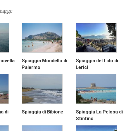
piagge
novella
Spiaggia Mondello di
Spiaggia del Lido di
Next
Palermo
Lerici
a di
Spiaggia di Bibione
Spiaggia La Pelosa di
Stintino