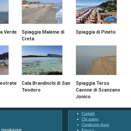
ia Verde
Spiaggia Maleme di
Spiaggia di Pineto
Creta
lestrate
Cala Brandinchi di San
Spiaggia Terzo
Teodoro
Cavone di Scanzano
Jonico
Contatti
Chi siamo
Condizioni d'uso
i riproduzione
Privacy