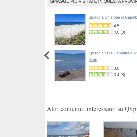
SPIAGGE PIÙ VISITATE IN QUESTA PROVI
 Punta Ala di Castiglione della
Spiaggia Chiarone di Capalb
4.5
4.0
(
3
)
4.0
3.8
(
1
)
 Il Purgatorio Monte Argentario
Spiaggia delle Capanne di Pr
Mare
3.3
2.2
(
7
)
3.8
3.4
(
8
)
1
2
Altri contenuti interessanti su QS