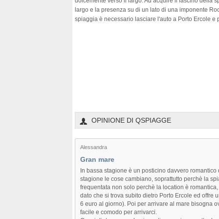
dolcemente verso il largo. Ad acquire il fascino della spi
largo e la presenza su di un lato di una imponente R
spiaggia è necessario lasciare l'auto a Porto Ercole e 
OPINIONE DI QSPIAGGE
Alessandra
Gran mare
In bassa stagione è un posticino davvero romantico da 
stagione le cose cambiano, soprattutto perchè la spi
frequentata non solo perchè la location è romantica, 
dato che si trova subito dietro Porto Ercole ed off
6 euro al giorno). Poi per arrivare al mare bisogna 
facile e comodo per arrivarci.