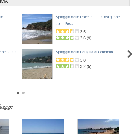
NCIA
io
Spiaggia delle Rocchette di Castiglione
della Pescaia
3.5
3.6
(
9
)
incipina a
Spiaggia della Feniglia di Orbetello
3.8
3.2
(
5
)
Next
piagge