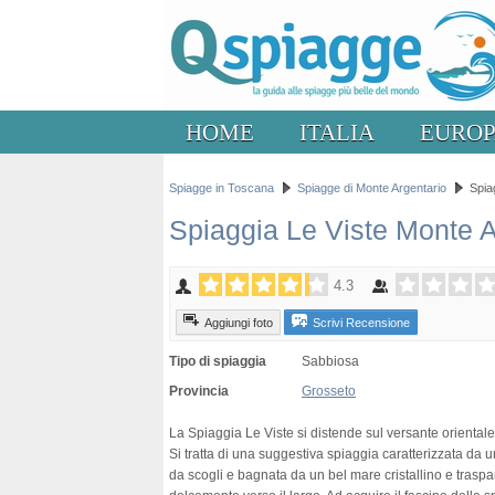
HOME
ITALIA
EURO
Spiagge in Toscana
Spiagge di Monte Argentario
Spia
Spiaggia Le Viste Monte A
4.3
Aggiungi foto
Scrivi Recensione
Tipo di spiaggia
Sabbiosa
Provincia
Grosseto
La Spiaggia Le Viste si distende sul versante oriental
Si tratta di una suggestiva spiaggia caratterizzata da 
da scogli e bagnata da un bel mare cristallino e trasp