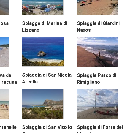
nosa
Spiagge di Marina di
Spiaggia di Giardini
Next
Lizzano
Naxos
Spiaggia di San Nicola
va del
Spiaggia Parco di
Arcella
iracusa
Rimigliano
ntanelle
Spiaggia di San Vito lo
Spiaggia di Forte dei