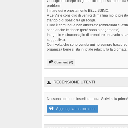
Consigliate scarpe da ginnastica e poi scarpette da 
problemi.
Il mare qui è onestamente BELLISSIMO.
A Le Viste consiglio di venirci di mattina molto presto
triangolo di spazio tra gli scogli.
Il lido è comunque ben attrezzato (ombrelloni e lettini
sono anche le docce (però sono a pagamento).
In agosto vi straconsiglio di prenotare un tavolo se
suggestiva).
Ogni volta che sono venuta qui ho sempre trascorso o
organizza bene si sta in totale relax tutta la giornata.
Commenti (0)
RECENSIONE UTENTI
Nessuna opinione inserita ancora. Scrivi tu la prima!
Aggiungi la tua opinione