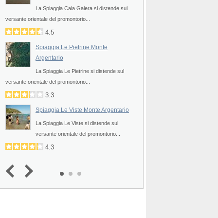
La Spiaggia Cala Galera si distende sul
versante orientale del
versante orientale del promontorio...
3.5
4.5
Spiaggia Lunga Mon
o
Spiaggia Le Pietrine Monte
La Spiaggia Lunga si 
Argentario
versante orientale del 
La Spiaggia Le Pietrine si distende sul
4.3
versante orientale del promontorio...
Spiaggia Riva del
3.3
Argentario
Spiaggia Le Viste Monte Argentario
l
La Spiaggia Riva del 
La Spiaggia Le Viste si distende sul
sulla costa orientale di...
versante orientale del promontorio...
5.0
4.3
(
1
)
4.3