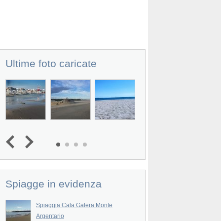
Ultime foto caricate
Spiagge in evidenza
Spiaggia Cala Galera Monte
Spiaggia La Piletta
Argentario
La Spiaggia La Piletta 
Prev