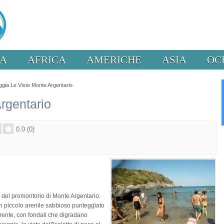
PA
AFRICA
AMERICHE
ASIA
OC
ggia Le Viste Monte Argentario
rgentario
0.0
(
0
)
e del promontorio di Monte Argentario.
un piccolo arenile sabbioso punteggiato
arente, con fondali che digradano