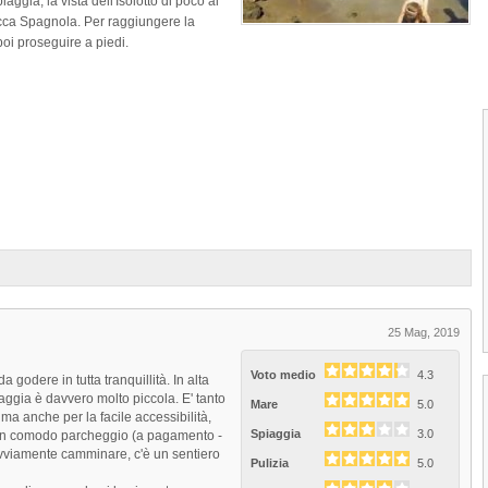
aggia, la vista dell'Isolotto di poco al
occa Spagnola. Per raggiungere la
poi proseguire a piedi.
1
2
3
4
25 Mag, 2019
Voto medio
4.3
godere in tutta tranquillità. In alta
aggia è davvero molto piccola. E' tanto
Mare
5.0
ma anche per la facile accessibilità,
Spiaggia
3.0
re un comodo parcheggio (a pagamento -
Spiaggia Acqua Dolce Monte
ovviamente camminare, c'è un sentiero
Pulizia
5.0
Argentario