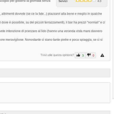
scoglio per godersi la giornata senza
Servizi
4.0
La Spiaggia Acqua Dolce si distende sul
versante orientale del promontorio...
, altrimenti dovrete (se ce la fate...) piazzarvi alla bene e meglio in qualche
3.0
 dove è possibile, su dei piccoli terrazzamenti), il bar ha prezzi "normali" e ci
Spiaggia Le Ficaie Monte Argentari
 avete intenzione di pranzare al lido (hanno una veranda vista mare davvero
La Spiaggia Le Ficaie si distende sul
versante sud orientale del...
re meravigliose. Nonostante ci siano tante pietre e poca spiaggia, se ci si
3.3
Next
Cala Piazzoni Monte Argentario
Trovi utile questa opinione?
3
0
La Spiaggia Cala Piazzoni si distende su
versante sud orientale del...
Prev
3.5
3.8
(
1
)
1
2
3