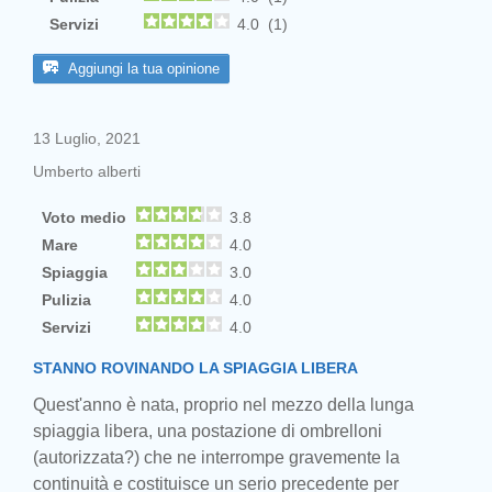
Servizi
4.0 (1)
Aggiungi la tua opinione
13 Luglio, 2021
Umberto alberti
Voto medio
3.8
Mare
4.0
Spiaggia
3.0
Pulizia
4.0
Servizi
4.0
STANNO ROVINANDO LA SPIAGGIA LIBERA
Quest'anno è nata, proprio nel mezzo della lunga
spiaggia libera, una postazione di ombrelloni
(autorizzata?) che ne interrompe gravemente la
continuità e costituisce un serio precedente per