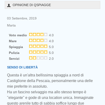
OPINIONE DI QSPIAGGE
03 Settembre, 2019
Marta
Voto medio
4.0
Mare
4.0
Spiaggia
5.0
Pulizia
5.0
Servizi
2.0
SENSO DI LIBERTÀ
Questa è un'altra bellissima spiaggia a nord di
Castiglione della Pescaia, personalmente una delle
mie preferite in assoluto.
Ha un fascino selvaggio ma allo stesso tempo è
"elegante" e gode di una location unica. Immaginate
questo arenile tutto di sabbia soffice lungo due