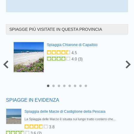
SPIAGGE PIÙ VISITATE IN QUESTA PROVINCIA
Prev
Spiaggia Chiarone di Capalbio
4.5
4.0
(
3
)
6
7
8
SPIAGGE IN EVIDENZA
Spiaggia delle Marze di Castiglione della Pescaia
..
La Spiaggia delle Marze è situata sul lungo tratto costiero che...
3.8
3.6
(
2
)