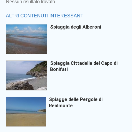
Nessun risultato trovato
ALTRI CONTENUTI INTERESSANTI
Spiaggia degli Alberoni
Spiaggia Cittadella del Capo di
Bonifati
Spiagge delle Pergole di
Realmonte