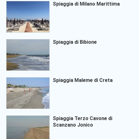
Spiaggia di Milano Marittima
Spiaggia di Bibione
Spiaggia Maleme di Creta
Spiaggia Terzo Cavone di
Scanzano Jonico