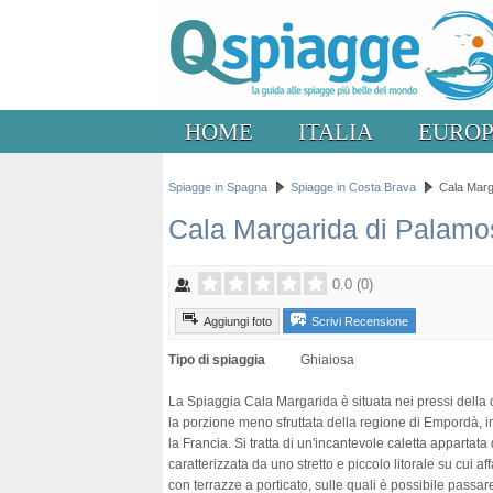
HOME
ITALIA
EURO
Spiagge in Spagna
Spiagge in Costa Brava
Cala Marg
Cala Margarida di Palamo
0.0
(
0
)
Aggiungi foto
Scrivi Recensione
Tipo di spiaggia
Ghiaiosa
La Spiaggia Cala Margarida è situata nei pressi della
la porzione meno sfruttata della regione di Empordà, i
la Francia. Si tratta di un'incantevole caletta appartata 
caratterizzata da uno stretto e piccolo litorale su cui a
con terrazze a porticato, sulle quali è possibile passar