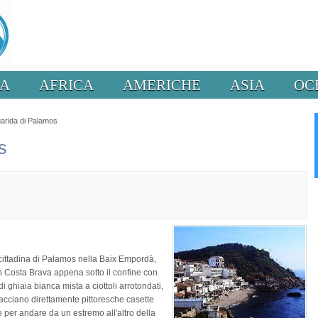
PA
AFRICA
AMERICHE
ASIA
OC
arida di Palamos
s
 cittadina di Palamos nella Baix Empordà,
n Costa Brava appena sotto il confine con
di ghiaia bianca mista a ciottoli arrotondati,
ffacciano direttamente pittoresche casette
e per andare da un estremo all'altro della