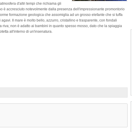
atmosfera d'altri tempi che richiama gli
cino è accresciuto notevolmente dalla presenza dell'impressionante promontorio
enorme formazione geologica che assomiglia ad un grosso elefante che si tuffa
i agavi. Il mare è molto bello, azzurro, cristallino e trasparente, con fondali
a riva; non è adatto ai bambini in quanto spesso mosso, dato che la spiaggia
etta all'interno di un'insenatura.
Prev
1
2
3
4
Cala Del Frare di Palamos
La Spiaggia Cala Del Frare è situata nei