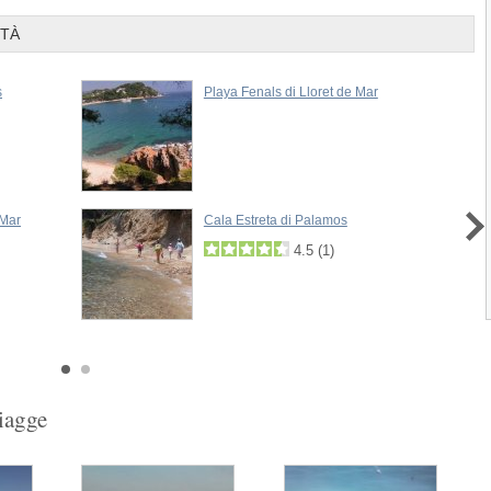
pressi della cittadina...
ITÀ
Cala Margarida di Palamos
La Spiaggia Cala Margarida è situata nei
s
Playa Fenals di Lloret de Mar
pressi della cittadina di...
Cala de La Fosca di Palamos
La Spiaggia Cala de La Fosca è situata 
circa 1,5...
Next
 Mar
Cala Estreta di Palamos
4.5
(
1
)
4.5
(
1
)
1
2
3
piagge