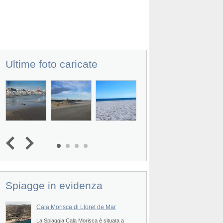
Ultime foto caricate
Prev
Spiagge in evidenza
Cala Morisca di Lloret de Mar
Playa de Lloret de 
La Spiaggia Cala Morisca è situata a
La Spiaggia Playa de L