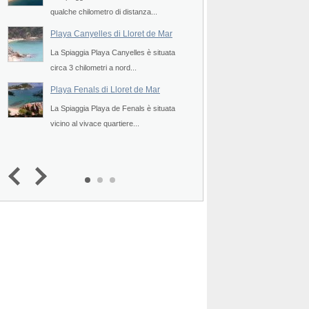
qualche chilometro di distanza...
ridosso della paese...
Playa Canyelles di Lloret de Mar
Cala des Canyers 
La Spiaggia Playa Canyelles è situata
La Spiaggia Cala des 
Playa de Lloret de Mar
Playa
circa 3 chilometri a nord...
nelle vicinanze della ci
Playa Fenals di Lloret de Mar
Cala Remendon di
a
La Spiaggia Playa de Fenals è situata
La Spiaggia Cala Reme
vicino al vivace quartiere...
pressi della cittadina di
Cala S'Alguer di Palamos
Playa
3.5
(
1
)