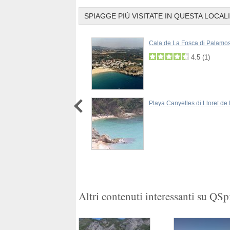
SPIAGGE PIÙ VISITATE IN QUESTA LOCAL
astells di Palamos
Cala de La Fosca di Palamo
4.0
(
1
)
4.5
(
1
)
alamos
Playa Canyelles di Lloret de
1
2
Altri contenuti interessanti su QS