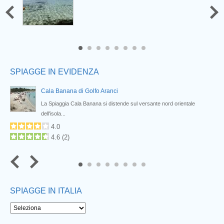
6
7
8
SPIAGGE IN EVIDENZA
Cala Banana di Golfo Aranci
La Spiaggia Cala Banana si distende sul versante nord orientale
dell'isola...
4.0
4.6
(
2
)
6
7
8
SPIAGGE IN ITALIA
Next