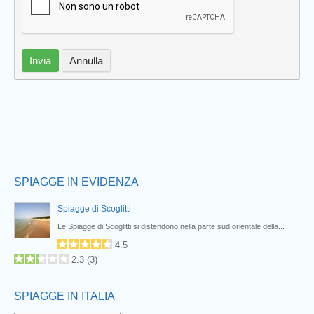
Invia
Annulla
SPIAGGE IN EVIDENZA
Spiagge di Scoglitti
Le Spiagge di Scoglitti si distendono nella parte sud orientale della...
4.5
2.3
(
3
)
SPIAGGE IN ITALIA