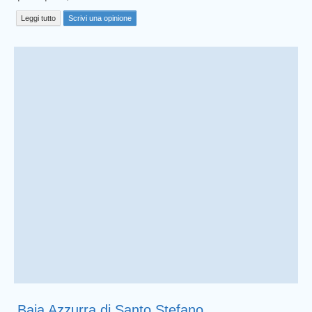
Leggi tutto
Scrivi una opinione
Baia Azzurra di Santo Stefano