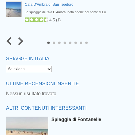
Cala D'Ambra di San Teodoro
La spiaggia di Cala D’Ambra, nota anche col nome di Lu...
4.5
(
1
)
6
7
8
SPIAGGE IN ITALIA
ULTIME RECENSIONI INSERITE
Nessun risultato trovato
ALTRI CONTENUTI INTERESSANTI
Spiaggia di Fontanelle