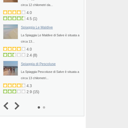
Prev
circa 12 chilometri da...
presso la località...
4.0
3.8
4.5
(
1
)
2.7
(
14
)
Spiaggia Le Maldive
La Spiaggia Le Maldive di Salve è situata a
circa 13...
4.0
2.4
(
8
)
Spiaggia di Pescoluse
La Spiaggia Pescoluse di Salve è situata a
circa 13 chilometri...
4.3
2.9
(
15
)