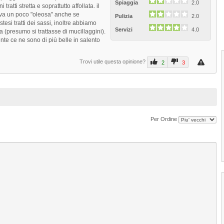
Spiaggia
2.0
tratti stretta e soprattutto affollata. il
va un poco "oleosa" anche se
Pulizia
2.0
tesi tratti dei sassi, inoltre abbiamo
Servizi
4.0
a (presumo si trattasse di mucillaggini).
te ce ne sono di più belle in salento
Trovi utile questa opinione?
2
3
Per Ordine
1
2
3
4
Spiaggia di Torre Pali
La Spiaggia Torre Pali di Salve è situata