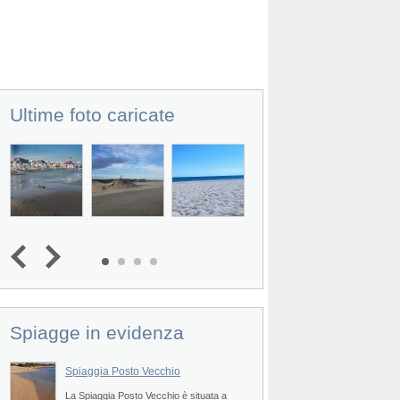
Ultime foto caricate
Spiagge in evidenza
Spiaggia Posto Vecchio
Spiaggia di Torre Pa
La Spiaggia Posto Vecchio è situata a
La Spiaggia Torre Pali 