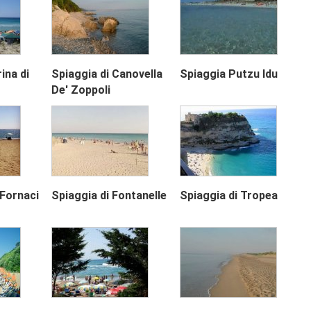
ina di
Spiaggia di Canovella
Spiaggia Putzu Idu
De' Zoppoli
 Fornaci
Spiaggia di Fontanelle
Spiaggia di Tropea
Next