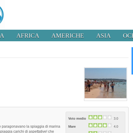
PA
AFRICA
AMERICHE
ASIA
OC
Voto medio
3.0
che paragonavano la spiaggia di marina
Mare
4.0
spiaggia carichi di aspettative! che