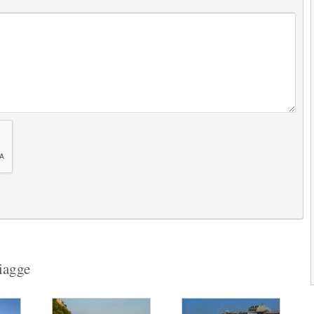
presso la località...
3.8
2.7
(
14
)
Next
piagge
1
2