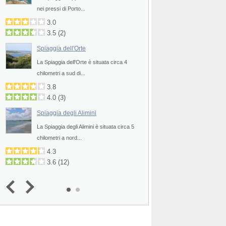
Prev
nei pressi di Porto...
situata a ridosso della.
3.0
2.3
3.5
(
2
)
2.9
(
17
)
Spiaggia dell'Orte
Spiagge di Sant'An
e
La Spiaggia dell'Orte è situata circa 4
Le Spiagge di Sant'An
chilometri a sud di...
deliziose spiaggette ch
3.8
3.5
4.0
(
3
)
2.9
(
3
)
Spiaggia degli Alimini
La Spiaggia degli Alimini è situata circa 5
chilometri a nord...
4.3
3.6
(
12
)