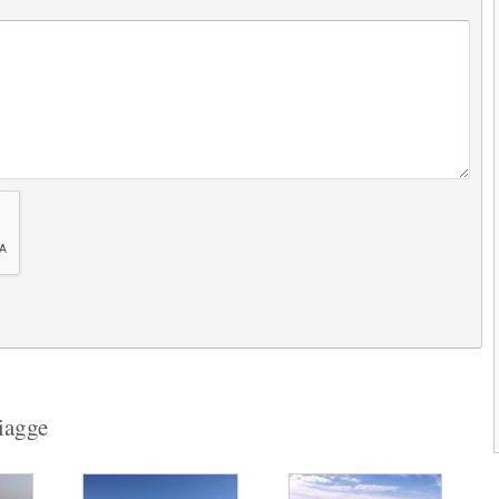
situata a ridosso della...
2.3
2.9
(
17
)
Spiagge di Sant'Andrea
Le Spiagge di Sant'Andrea sono piccole 
deliziose spiaggette che si...
3.5
2.9
(
3
)
Next
piagge
1
2