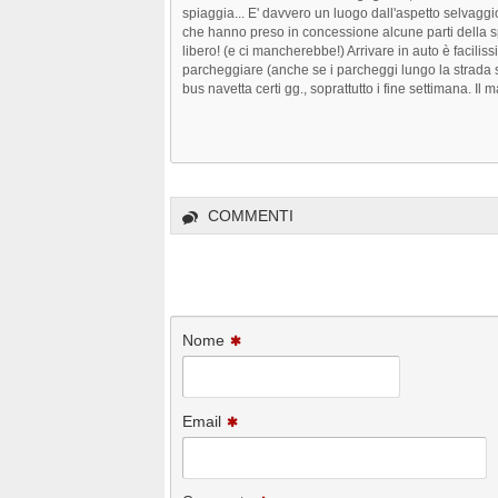
spiaggia... E' davvero un luogo dall'aspetto selvaggio,
che hanno preso in concessione alcune parti della spiaggia.
libero! (e ci mancherebbe!) Arrivare in auto è faciliss
parcheggiare (anche se i parcheggi lungo la strada s
bus navetta certi gg., soprattutto i fine settimana. I
COMMENTI
Nome
Email