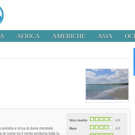
PA
AFRICA
AMERICHE
ASIA
OC
Voto medio
4.5
 candida e ricca di dune morbide..
Mare
4.0
a di come va il vento profuma tutta la