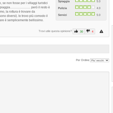
Spiaggia
5.0
 se non fosse per i villaggi turistici
.......................... però il resto è
Pulizia
4.0
imo, la rottura è trovare da
Servizi
5.0
ono diversi). Io trovo più comodo il
l mare è semplicemente bellissimo.
Trovi utile questa opinione?
30
4
Per Ordine
1
2
3
4
Spiaggia di Torre dell'Orso
La Spiaggia Torre dell'Orso di Otranto è