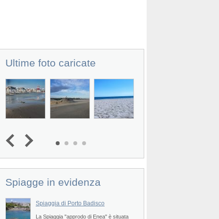
Ultime foto caricate
Spiagge in evidenza
Spiaggia di Porto Badisco
Spiaggia di Torre de
La Spiaggia "approdo di Enea" è situata
La Spiaggia Torre dell