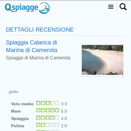
DETTAGLI RECENSIONE
Spiaggia Calanca di
Marina di Camerota
Spiagge di Marina di Camerota
giulio
Voto medio
3.3
Mare
5.0
Spiaggia
4.0
Pulizia
2.0