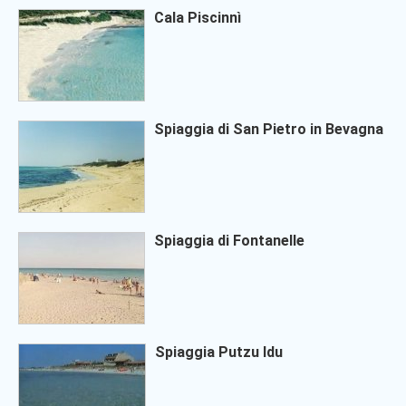
Cala Piscinnì
Spiaggia di San Pietro in Bevagna
Spiaggia di Fontanelle
Spiaggia Putzu Idu