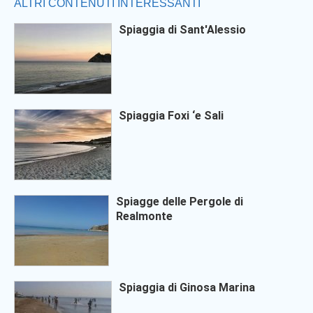
ALTRI CONTENUTI INTERESSANTI
Spiaggia di Sant'Alessio
Spiaggia Foxi ‘e Sali
Spiagge delle Pergole di
Realmonte
Spiaggia di Ginosa Marina