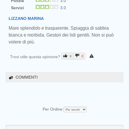
Pulizia
3.0
Servizi
3.0
LIZZANO MARINA
Mare splendido e trasparente. Spiaggia di sabbia
bianca e morbida. Gestori dei lidi gentili. Non si può
volere di più.
Trovi utile questa opinione?
0
0
COMMENTI
Per Ordine