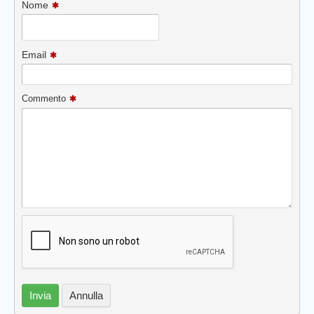
Nome
Email
Commento
Invia
Annulla