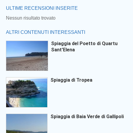
ULTIME RECENSIONI INSERITE
Nessun risultato trovato
ALTRI CONTENUTI INTERESSANTI
Spiaggia del Poetto di Quartu
Sant'Elena
Spiaggia di Tropea
Spiaggia di Baia Verde di Gallipoli