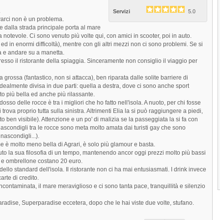
situata nella costa settentrionale
.
Servizi
5.0
varci non è un problema.
dell'isola,...
 dalla strada principale porta al mare
3.1
(
4
)
otevole. Ci sono venuto più volte qui, con amici in scooter, poi in auto.
ed in enormi difficoltà), mentre con gli altri mezzi non ci sono problemi. Se si
Spiaggia Lìa di Mykonos
a e andare su a manetta.
esso il ristorante della spiaggia. Sinceramente non consiglio il viaggio per
La Spiaggia Lìa di Mykonos si trova a
circa 14 chilometri...
 grossa (fantastico, non si attacca), ben riparata dalle solite barriere di
4.8
dealmente divisa in due parti: quella a destra, dove ci sono anche sport
to più bella ed anche più rilassante.
4.5
(
1
)
Next
osso delle rocce è tra i migliori che ho fatto nell'isola. A nuoto, per chi fosse
Spiaggia Kalafatis di Mykonos
trova proprio tutta sulla sinistra. Altrimenti Elia la si può raggiungere a piedi,
o ben visibile). Attenzione e un po' di malizia se la passeggiata la si fa con
La Spiaggia Kalafatis di Mykonos è un
ascondigli tra le rocce sono meta molto amata dai turisti gay che sono
lembo di sabbia bianca...
nascondigli...).
 è molto meno bella di Agrari, è solo più glamour e basta.
4.3
(
1
)
nuto la sua filosofia di un tempo, mantenendo ancor oggi prezzi molto più bassi
ni e ombrellone costano 20 euro.
dello standard dell'isola. Il ristorante non ci ha mai entusiasmati. I drink invece
arte di credito.
1
2
3
contaminata, il mare meraviglioso e ci sono tanta pace, tranquillità e silenzio
radise, Superparadise eccetera, dopo che le hai viste due volte, stufano.