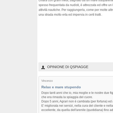
chiara con grani medi, bagnato da un mare trasparente,
spesso frequentata da nudisti, è attrezzata ed offre un 
attività nautiche. Per raggiungerla, come per molte alt
una strada molto erta ed impervia in certi tratti.
OPINIONE DI QSPIAGGE
Vincenzo
Relax e mare stupendo
Dopo tanti anni che io, mia moglie e le nostre due f
che era rimasta la spiaggia del cuore.
Dopo 5 anni, Agrari non è cambiata (per fortuna) ed a
E' migliorata nei servizi, nella cura del cliente e nel
eccellente, da quella dell'arenile (quotidiana) fino a