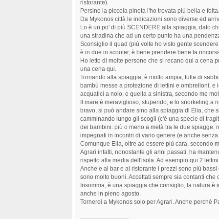
ristorante).
Persino la piccola pineta l'ho trovata più bella e folta
Da Mykonos città le indicazioni sono diverse ed arri
Lo è un po' di più SCENDERE alla spiaggia, dato che
una stradina che ad un certo punto ha una pendenza n
Sconsiglio il quad (più volte ho visto gente scendere 
è in due in scooter, è bene prendere bene la rincors
Ho letto di molte persone che si recano qui a cena pr
una cena qui.
Tornando alla spiaggia, è molto ampia, tutta di sabbia
bambù messe a protezione di lettini e ombrelloni, e i
acquatici a nolo, e quella a sinistra, secondo me mol
Il mare è meraviglioso, stupendo, e lo snorkeling a rid
bravo, si può andare sino alla spiaggia di Elia, che si 
camminando lungo gli scogli (c'è una specie di tragitt
dei bambini: più o meno a metà tra le due spiagge, n
impegnati in incontri di vario genere (e anche senza 
Comunque Elia, oltre ad essere più cara, secondo me
Agrari infatti, nonostante gli anni passati, ha mante
rispetto alla media dell'isola. Ad esempio qui 2 letti
Anche e al bar e al ristorante i prezzi sono più bassi 
sono molto buoni. Accettati sempre sia contanti che c
Insomma, è una spiaggia che consiglio, la natura è in
anche in pieno agosto.
Tornerei a Mykonos solo per Agrari. Anche perchè Pa