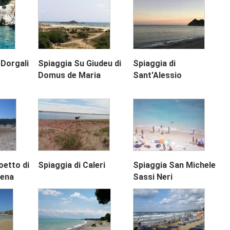
 Dorgali
Spiaggia Su Giudeu di
Spiaggia di
Next
Domus de Maria
Sant'Alessio
oetto di
Spiaggia di Caleri
Spiaggia San Michele
lena
Sassi Neri