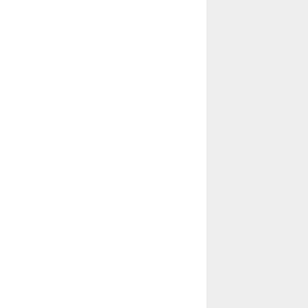
Spiaggia Panormos di Mykonos
Spiag
3.1
(
4
)
Spiaggia Agios Stefanos di Mykonos
Spiag
4.5
4.5
(
1
)