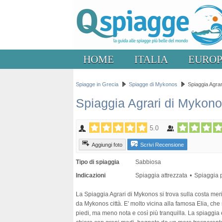
HOME
ITALIA
EURO
Spiagge in Grecia
Spiagge di Mykonos
Spiaggia Agra
Spiaggia Agrari di Mykon
5.0
Aggiungi foto
Scrivi Recensione
Tipo di spiaggia
Sabbiosa
Indicazioni
Spiaggia attrezzata
Spiaggia 
La Spiaggia Agrari di Mykonos si trova sulla costa merid
da Mykonos città. E' molto vicina alla famosa Elia, ch
piedi, ma meno nota e così più tranquilla. La spiaggia è