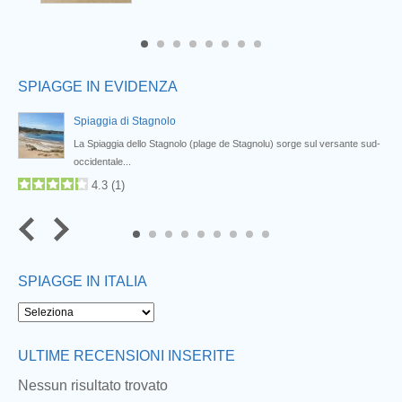
6
7
8
SPIAGGE IN EVIDENZA
Spiaggia di Stagnolo
La Spiaggia dello Stagnolo (plage de Stagnolu) sorge sul versante sud-
occidentale...
4.3
(
1
)
7
8
9
SPIAGGE IN ITALIA
Next
ULTIME RECENSIONI INSERITE
Nessun risultato trovato