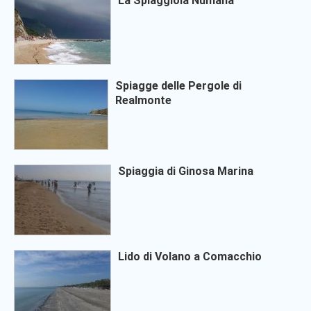
La Spiaggiola Numana
Spiagge delle Pergole di
Realmonte
Spiaggia di Ginosa Marina
Lido di Volano a Comacchio