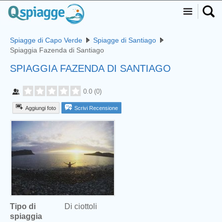
Spiagge di Capo Verde
Spiagge di Santiago
Spiaggia Fazenda di Santiago
SPIAGGIA FAZENDA DI SANTIAGO
0.0
(
0
)
Aggiungi foto
Scrivi Recensione
Tipo di
Di ciottoli
spiaggia