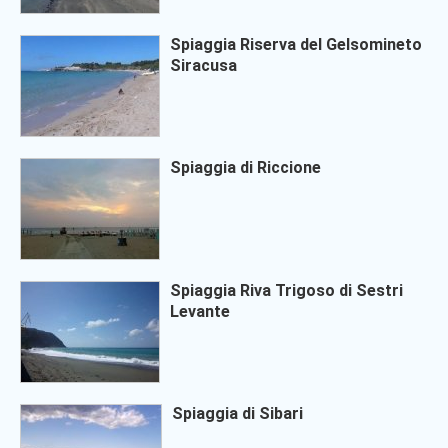
Spiaggia Riserva del Gelsomineto
Siracusa
Spiaggia di Riccione
Spiaggia Riva Trigoso di Sestri
Levante
Spiaggia di Sibari