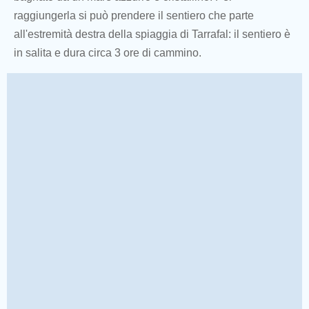
raggiungerla si può prendere il sentiero che parte
all'estremità destra della spiaggia di Tarrafal: il sentiero è
in salita e dura circa 3 ore di cammino.