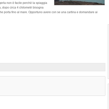
gerla non è facile perchè la spiaggia
, dopo circa 4 chilometri bisogna
 che porta fino al mare. Opportuno avere con se una cartina e domandare ai
1
2
3
4
Spiaggia Cidade Velha di Santiago
La Spiaggia Cidade Velha di Santiago è