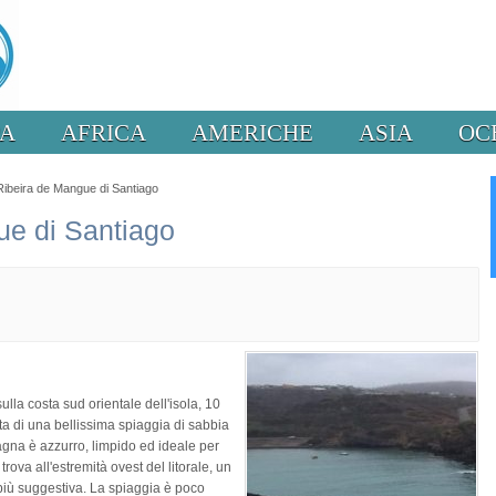
PA
AFRICA
AMERICHE
ASIA
OC
Ribeira de Mangue di Santiago
ue di Santiago
lla costa sud orientale dell'isola, 10
tta di una bellissima spiaggia di sabbia
bagna è azzurro, limpido ed ideale per
rova all'estremità ovest del litorale, un
 più suggestiva. La spiaggia è poco