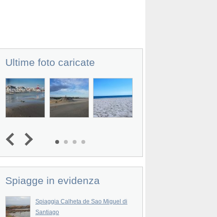
Ultime foto caricate
Prev
Spiagge in evidenza
Spiaggia Calheta de Sao Miguel di
Spiaggia Ribeira da
Santiago
La Spiaggia Ribeira da