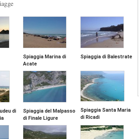
piagge
situata sulla costa meridionale...
Spiaggia Sao Francisco di Santiago
La Spiaggia Sao Francisco di Santiago è
situata sulla costa orientale...
Spiaggia Tarrafal di Santiago
La Spiaggia Tarrafal di Santiago è situat
Spiaggia Marina di
Spiaggia di Balestrate
sulla costa settentrionale dell'isola,...
Next
Acate
3.8
1
2
3
Spiaggia Santa Maria
udeu di
Spiaggia del Malpasso
di Ricadi
ia
di Finale Ligure