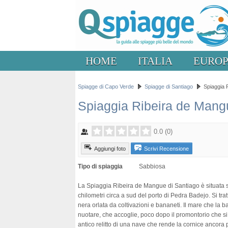
HOME
ITALIA
EURO
Spiagge di Capo Verde
Spiagge di Santiago
Spiaggia 
Spiaggia Ribeira de Mang
0.0
(
0
)
Aggiungi foto
Scrivi Recensione
Tipo di spiaggia
Sabbiosa
La Spiaggia Ribeira de Mangue di Santiago è situata su
chilometri circa a sud del porto di Pedra Badejo. Si tra
nera orlata da coltivazioni e bananeti. Il mare che la 
nuotare, che accoglie, poco dopo il promontorio che si t
antico relitto di una nave che rende la cornice ancora