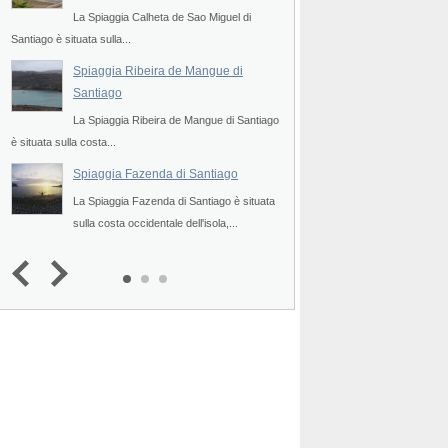
La Spiaggia Calheta de Sao Miguel di
situata sulla costa...
Santiago è situata sulla...
Spiaggia Porto Rin
Spiaggia Ribeira de Mangue di
La Spiaggia Porto Rin
Santiago
Rincao) di Santiago è s
La Spiaggia Ribeira de Mangue di Santiago
Spiaggia Baixo di 
è situata sulla costa...
a
La Spiaggia Baixo di S
Spiaggia Fazenda di Santiago
sulla costa occidentale
La Spiaggia Fazenda di Santiago è situata
3.5
(
1
)
sulla costa occidentale dell'isola,...