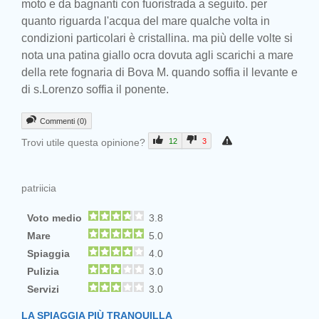
moto e da bagnanti con fuoristrada a seguito. per
quanto riguarda l'acqua del mare qualche volta in
condizioni particolari è cristallina. ma più delle volte si
nota una patina giallo ocra dovuta agli scarichi a mare
della rete fognaria di Bova M. quando soffia il levante e
di s.Lorenzo soffia il ponente.
Commenti (0)
Trovi utile questa opinione?
12
3
patriicia
Voto medio
3.8
Mare
5.0
Spiaggia
4.0
Pulizia
3.0
Servizi
3.0
LA SPIAGGIA PIÙ TRANQUILLA