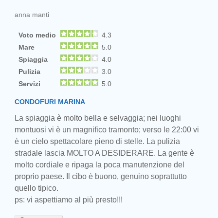
anna manti
Voto medio
4.3
Mare
5.0
Spiaggia
4.0
Pulizia
3.0
Servizi
5.0
CONDOFURI MARINA
La spiaggia è molto bella e selvaggia; nei luoghi
montuosi vi è un magnifico tramonto; verso le 22:00 vi
è un cielo spettacolare pieno di stelle. La pulizia
stradale lascia MOLTO A DESIDERARE. La gente è
molto cordiale e ripaga la poca manutenzione del
proprio paese. Il cibo è buono, genuino soprattutto
quello tipico.
ps: vi aspettiamo al più presto!!!