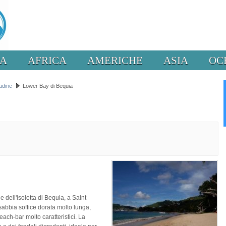
PA
AFRICA
AMERICHE
ASIA
OC
adine
Lower Bay di Bequia
 dell'isoletta di Bequia, a Saint
 sabbia soffice dorata molto lunga,
ach-bar molto caratteristici. La