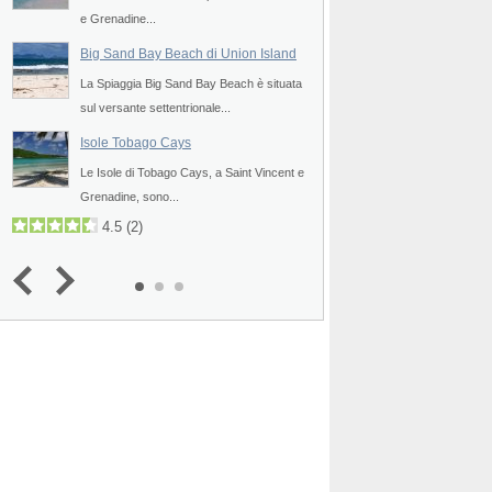
e Grenadine...
situata sull'estremità 
dell'isoletta...
Big Sand Bay Beach di Union Island
Saline Bay Beach 
l
La Spiaggia Big Sand Bay Beach è situata
sul versante settentrionale...
La Spiaggia Saline Ba
sulla costa sud occide
Isole Tobago Cays
Obsidian Bay Beach
l
Le Isole di Tobago Cays, a Saint Vincent e
Grenadine, sono...
La Spiaggia Obsidian 
sull'estremità meridional
4.5
(
2
)