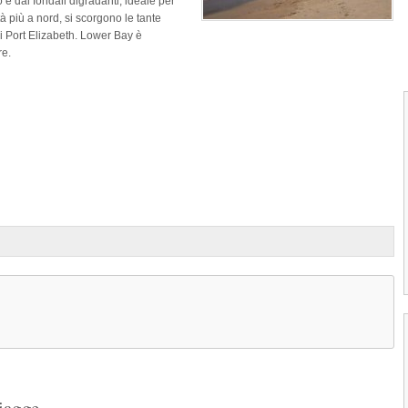
 e dai fondali digradanti, ideale per
tà più a nord, si scorgono le tante
i Port Elizabeth. Lower Bay è
re.
1
2
3
4
Pasture Bay Beach di Mustique
piagge
La Spiaggia Pasture Bay Beach è situat