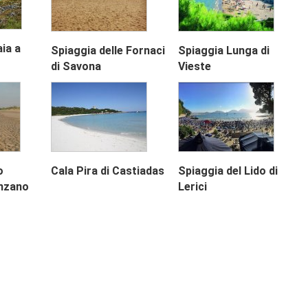
aia a
Spiaggia delle Fornaci
Spiaggia Lunga di
di Savona
Vieste
Next
o
Cala Pira di Castiadas
Spiaggia del Lido di
nzano
Lerici