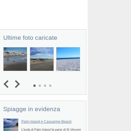
Ultime foto caricate
Prev
Spiagge in evidenza
Palm Island e Casuarine Beach
Saltwhistle Bay Be
a
L'isola di Palm Island fa parte di St Vincent
La Spiaggia Saltwhist