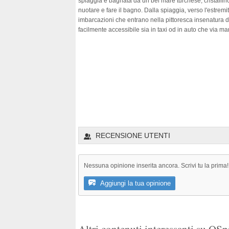
spiaggia è bagnata da un bel mare turchese, cristallino
nuotare e fare il bagno. Dalla spiaggia, verso l'estremi
imbarcazioni che entrano nella pittoresca insenatura d
facilmente accessibile sia in taxi od in auto che via ma
RECENSIONE UTENTI
Nessuna opinione inserita ancora. Scrivi tu la prima!
Aggiungi la tua opinione
Altri contenuti interessanti su QS