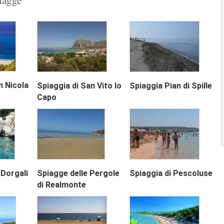
sul versante orientale dell'isoletta...
Simplicity Beach di Mustique
La Spiaggia Simplicity Beach è situata su
versante orientale dell'isoletta di...
Macaroni Beach di Mustique
La Spiaggia Macaroni Beach è situata su
n Nicola
Spiaggia di San Vito lo
Spiaggia Pian di Spille
versante nord orientale dell'isoletta...
Capo
Next
1
2
3
 Dorgali
Spiagge delle Pergole
Spiaggia di Pescoluse
di Realmonte