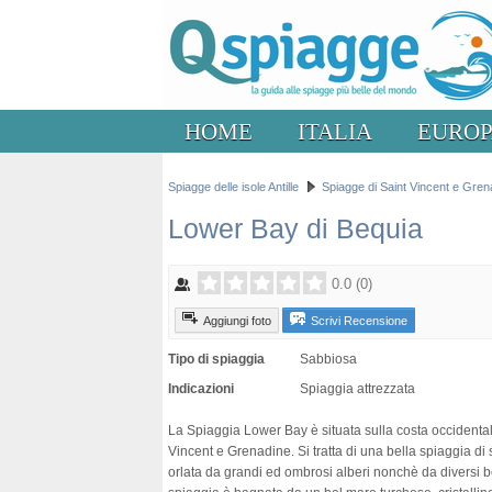
HOME
ITALIA
EURO
Spiagge delle isole Antille
Spiagge di Saint Vincent e Gren
Lower Bay di Bequia
0.0
(
0
)
Aggiungi foto
Scrivi Recensione
Tipo di spiaggia
Sabbiosa
Indicazioni
Spiaggia attrezzata
La Spiaggia Lower Bay è situata sulla costa occidentale
Vincent e Grenadine. Si tratta di una bella spiaggia di
orlata da grandi ed ombrosi alberi nonchè da diversi be