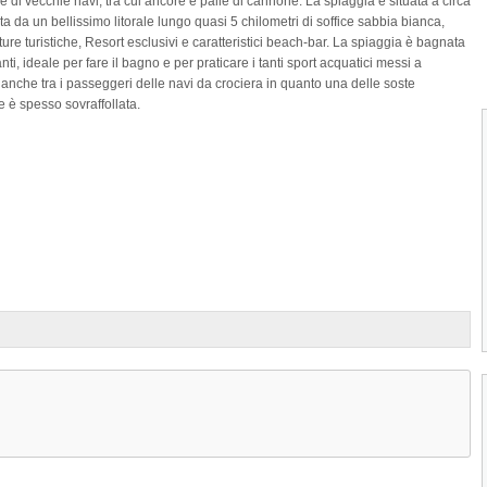
ie di vecchie navi, tra cui ancore e palle di cannone. La spiaggia è situata a circa
ta da un bellissimo litorale lungo quasi 5 chilometri di soffice sabbia bianca,
ure turistiche, Resort esclusivi e caratteristici beach-bar. La spiaggia è bagnata
i, ideale per fare il bagno e per praticare i tanti sport acquatici messi a
a anche tra i passeggeri delle navi da crociera in quanto una delle soste
e è spesso sovraffollata.
1
2
3
4
Ragged Point di Barbados
Ragged Point di Barbados è il punto più