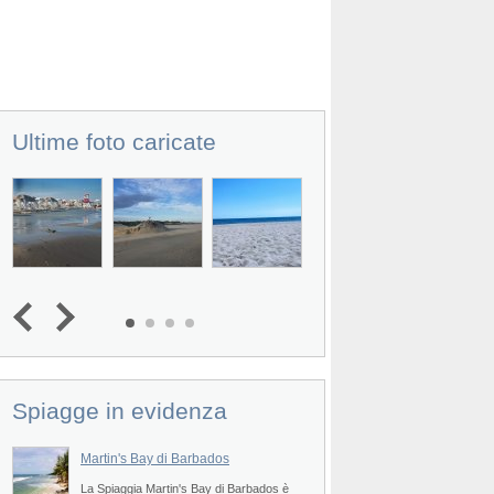
Ultime foto caricate
Prev
Spiagge in evidenza
Martin's Bay di Barbados
Little Bay di Barba
La Spiaggia Martin's Bay di Barbados è
La Spiaggia Little Bay