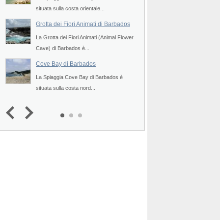
situata sulla costa orientale...
situata sulla costa nor
Grotta dei Fiori Animati di Barbados
River Bay di Barba
La Grotta dei Fiori Animati (Animal Flower
La Spiaggia River Bay
Cave) di Barbados è...
situata sulla costa sett
Cove Bay di Barbados
Tent Bay di Barbad
La Spiaggia Cove Bay di Barbados è
La Spiaggia Tent Bay 
.
situata sulla costa nord...
situata sulla costa orie