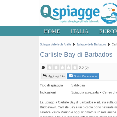
HOME
ITALIA
EURO
Spiagge delle isole Antille
Spiagge delle Barbados
Carl
Carlisle Bay di Barbados
0.0
(
0
)
Aggiungi foto
Scrivi Recensione
Tipo di spiaggia
Sabbiosa
Indicazioni
Spiaggia attrezzata
Centro di
La Spiaggia Carlisle Bay di Barbados è situata sulla co
Bridgetown. Carlisle Bay è un piccolo porto naturale mo
celebre Parco Marino e oggi rinomato sull'isola anch