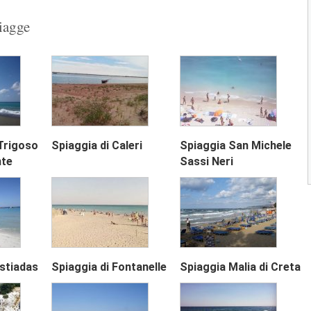
orientale dell'isola, situato...
piagge
Bath Beach di Barbados
La Spiaggia Bath Beach di Barbados è
situata sulla costa orientale...
Cattlewash Beach di Barbados
La Spiaggia Cattlewash Beach di
Barbados è situata sulla costa orientale..
Next
Trigoso
Spiaggia di Caleri
Spiaggia San Michele
nte
Sassi Neri
1
2
3
astiadas
Spiaggia di Fontanelle
Spiaggia Malia di Creta