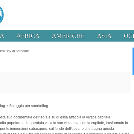
PA
AFRICA
AMERICHE
ASIA
OC
isle Bay di Barbados
ving
Spiaggia per snorkeling
sta sud occidentale dell'isola e su di essa affaccia la vivace capitale
lto popolare e frequentato vista la sua vicinanza con la capitale, trasformato in
e per le immersioni subacquee: sul fondo dell'oceano che bagna questa