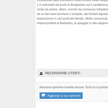
incantevole baia si possono infatti trovare molte reliqu
1,5 chilometri dal porto di Bridgetown ed è caratterizza
orlato da palme, alberi, nonchè da numerose infrastrutt
da un bel mare turchese e lumpido, dai fondali digradant
disposizione in vari punti del litorale. Molto conosciut
imprescindibili di Barbados, la spiaggia in alta stagion
RECENSIONE UTENTI
Nessuna opinione inserita ancora. Scrivi tu la prima!
Aggiungi la tua opinione