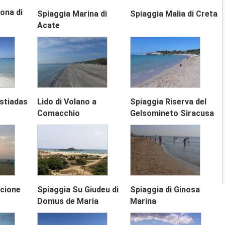
chilometri nel cuore della...
ona di
Spiaggia Marina di
Spiaggia Malia di Creta
2.9
(
2
)
Acate
Spiaggia Marina di Andora
La spiaggia della Marina di Andora
rappresenta uno dei più vasti...
4.0
(
1
)
Spiaggia di Alassio
Next
astiadas
Lido di Volano a
Spiaggia Riserva del
La spiaggia di Alassio è caratterizzata d
Comacchio
Gelsomineto Siracusa
una bellissima distesa di...
3.0
(
1
)
1
2
3
ccione
Spiaggia Su Giudeu di
Spiaggia di Ginosa
Domus de Maria
Marina