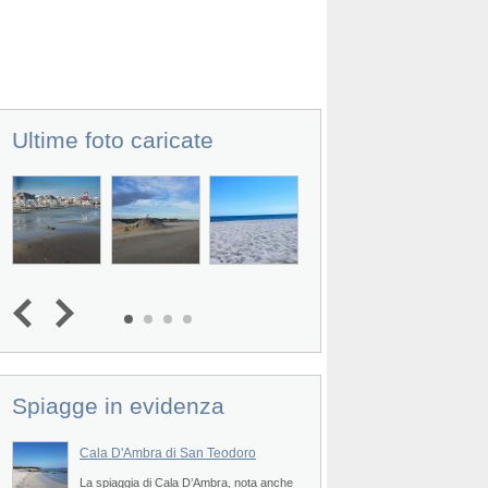
Ultime foto caricate
Spiagge in evidenza
Cala D'Ambra di San Teodoro
Spiaggia di San Fr
Prev
La spiaggia di Cala D’Ambra, nota anche
La spiaggia di San Fr