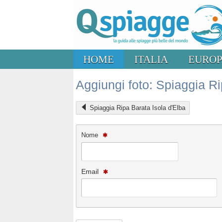
HOME
ITALIA
EURO
Aggiungi foto: Spiaggia Ri
Spiaggia Ripa Barata Isola d'Elba
Nome
Email