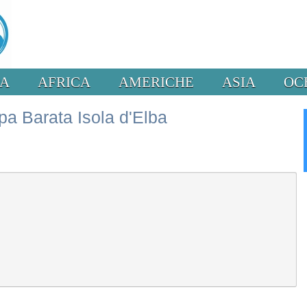
PA
AFRICA
AMERICHE
ASIA
OC
pa Barata Isola d'Elba