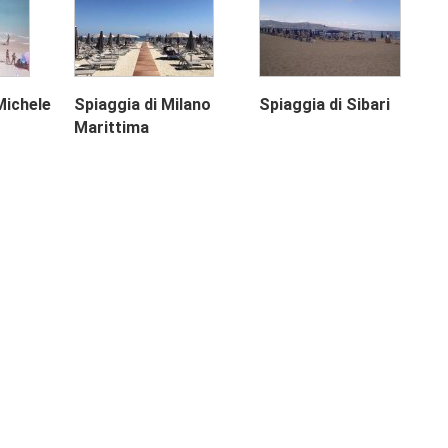
Michele
Spiaggia di Milano
Spiaggia di Sibari
Marittima
Next