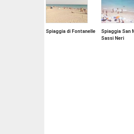
Spiaggia di Fontanelle
Spiaggia San 
Sassi Neri