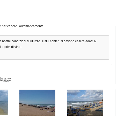
ile per caricarli automaticamente
e nostre condizioni di utilizzo. Tutti i contenuti devono essere adatti ai
e privi di virus.
piagge
1
2
3
4
Spiaggia di Lavagna
La spiaggia di Lavagna si distende per