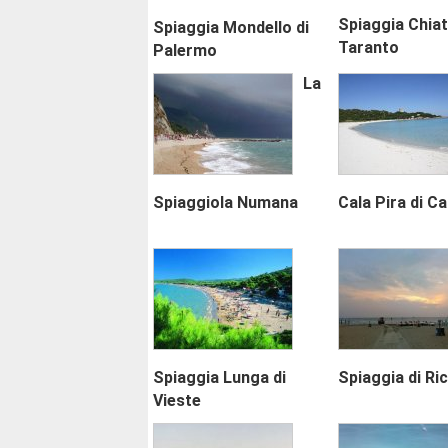
Spiaggia Chiat
Spiaggia Mondello di
Taranto
Palermo
La
Spiaggiola Numana
Cala Pira di C
Spiaggia Lunga di
Spiaggia di Ri
Vieste